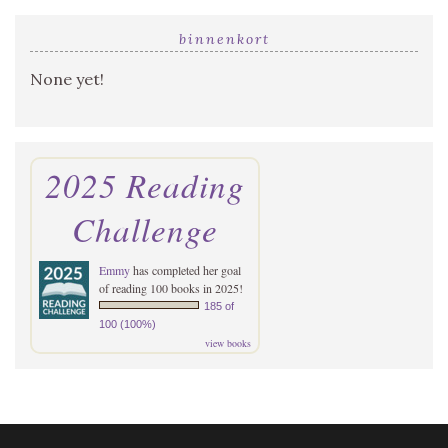
binnenkort
None yet!
2025 Reading
Challenge
Emmy
has completed her goal
of reading 100 books in 2025!
185 of
100 (100%)
view books