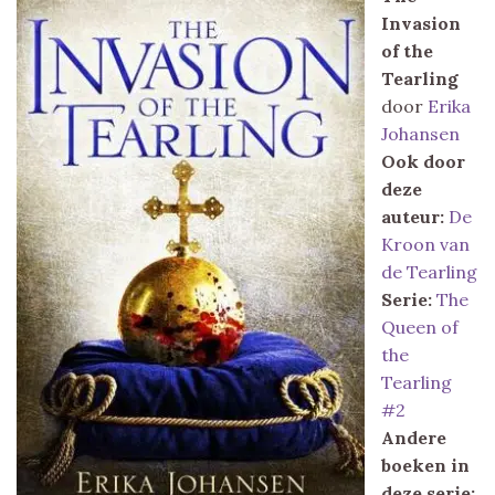
Invasion
of the
Tearling
door
Erika
Johansen
Ook door
deze
auteur:
De
Kroon van
de Tearling
Serie:
The
Queen of
the
Tearling
#2
Andere
boeken in
deze serie: