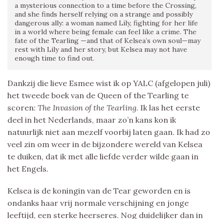
a mysterious connection to a time before the Crossing,
and she finds herself relying on a strange and possibly
dangerous ally: a woman named Lily, fighting for her life
in a world where being female can feel like a crime. The
fate of the Tearling —and that of Kelsea’s own soul—may
rest with Lily and her story, but Kelsea may not have
enough time to find out.
Dankzij die lieve Esmee wist ik op YALC (afgelopen juli)
het tweede boek van de Queen of the Tearling te
scoren:
The Invasion of the Tearling
. Ik las het eerste
deel in het Nederlands, maar zo’n kans kon ik
natuurlijk niet aan mezelf voorbij laten gaan. Ik had zo
veel zin om weer in de bijzondere wereld van Kelsea
te duiken, dat ik met alle liefde verder wilde gaan in
het Engels.
Kelsea is de koningin van de Tear geworden en is
ondanks haar vrij normale verschijning en jonge
leeftijd, een sterke heerseres. Nog duidelijker dan in