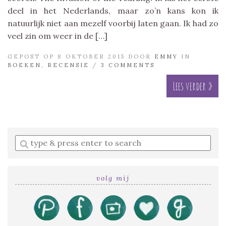
deel in het Nederlands, maar zo’n kans kon ik
natuurlijk niet aan mezelf voorbij laten gaan. Ik had zo
veel zin om weer in de […]
GEPOST OP 8 OKTOBER 2015 DOOR
EMMY
IN
BOEKEN
,
RECENSIE
/
3 COMMENTS
Lees verder »
Enter
a
search
query
volg mij