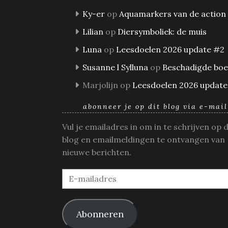
Ky-er
op
Aquamarkers van de action
Lilian
op
Diersymboliek: de muis
Luna
op
Leesdoelen 2026 update #2
Susanne l Sylluna
op
Beschadigde bo
Marjolijn
op
Leesdoelen 2026 update
abonneer je op dit blog via e-mail
Vul je emailadres in om in te schrijven op 
blog en emailmeldingen te ontvangen van
nieuwe berichten.
E-
mailadres
Abonneren