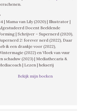
verschenen.
♥
34 | Mama van Lily (2020) | Illustrator |
Afgestudeerd Docent Beeldende
Vorming | Schrijver – Supernerd (2020),
Supernerd 2: forever nerd (2022), Daar
heb ik een drankje voor (2022),
Wintermagie (2022) en Vloek van vuur
en schaduw (2023) | Mediathecaris &
Mediacoach | Lezen | hekserij
Bekijk mijn boeken