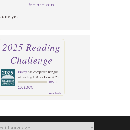
binnenkort
None yet!
2025 Reading
Challenge
Emmy
has completed her goal
of reading 100 books in 2025!
185 of
100 (100%)
view books