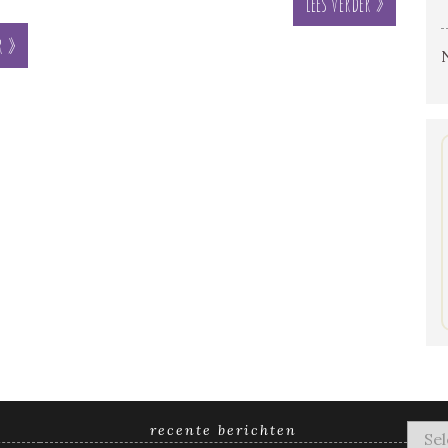
Lees verder »
r »
recente berichten