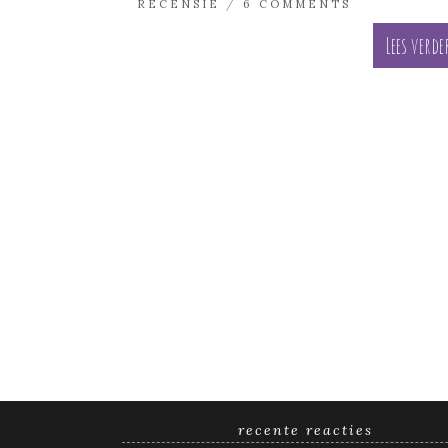
RECENSIE
/
6 COMMENTS
Lees verde
recente reacties