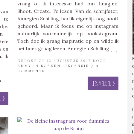
vraag of ik interesse had om Imagine.
Shoot. Create. Te lezen. Van de schrijfster,
 van
Annegien Schilling, had ik eigenlijk nog nooit
g te
gehoord. Maar ik focus me op instagram
dje.
natuurlijk voornamelijk op bookstagram.
en –
Toch doe ik graag inspiratie op en wilde ik
Hele
het boek graag lezen. Annegien Schilling […]
n en
. Ik
GEPOST OP 13 AUGUSTUS 2017 DOOR
EMMY
IN
BOEKEN
,
RECENSIE
/
4
COMMENTS
Y
4
Lees verder »
r »