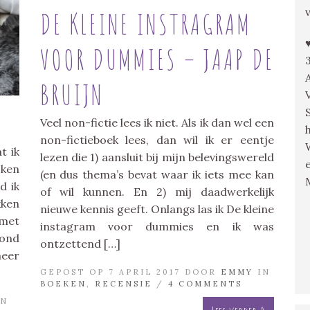
DE KLEINE INSTRAGRAM
VOOR DUMMIES – JAAP DE
BRUIJN
Veel non-fictie lees ik niet. Als ik dan wel een
non-fictieboek lees, dan wil ik er eentje
t ik
lezen die 1) aansluit bij mijn belevingswereld
jken
(en dus thema’s bevat waar ik iets mee kan
d ik
of wil kunnen. En 2) mij daadwerkelijk
ken
nieuwe kennis geeft. Onlangs las ik De kleine
met
instagram voor dummies en ik was
tond
ontzettend […]
meer
GEPOST OP 7 APRIL 2017 DOOR
EMMY
IN
BOEKEN
,
RECENSIE
/
4 COMMENTS
N