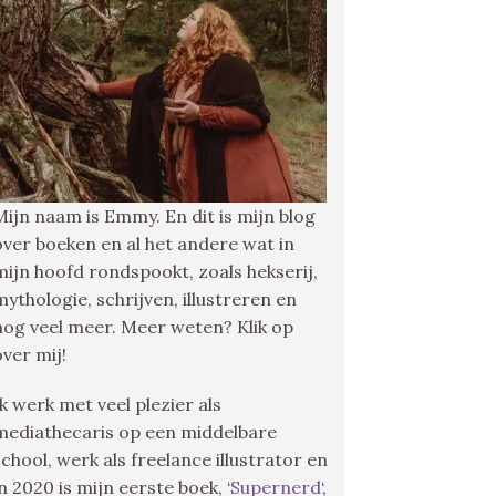
Mijn naam is Emmy. En dit is mijn blog
over boeken en al het andere wat in
mijn hoofd rondspookt, zoals hekserij,
mythologie, schrijven, illustreren en
nog veel meer. Meer weten? Klik op
over mij!
Ik werk met veel plezier als
mediathecaris op een middelbare
school, werk als freelance illustrator en
in 2020 is mijn eerste boek, ‘
Supernerd
‘,