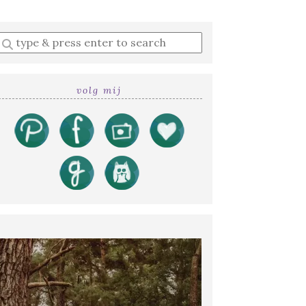
Enter
a
search
query
volg mij