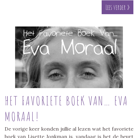
Lees verder »
HET FAVORIETE BOEK VAN… EVA
MORAAL!
De vorige keer konden jullie al lezen wat het favoriete
boek van Lisette Jonkman is, vandaag is het de beurt