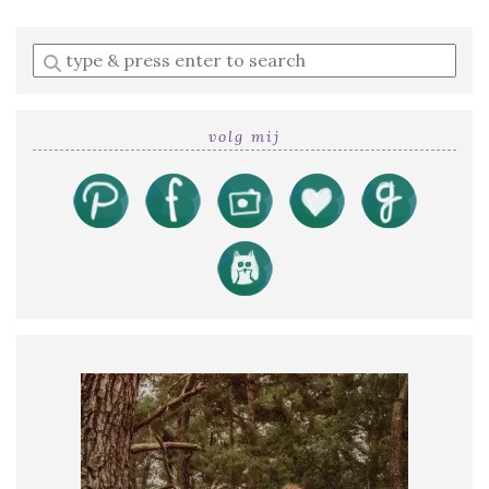
Enter
a
search
query
volg mij