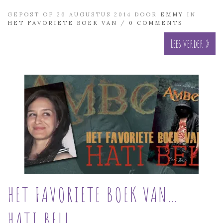
GEPOST OP 26 AUGUSTUS 2014 DOOR
EMMY
IN
HET FAVORIETE BOEK VAN
/
0 COMMENTS
Lees verder »
HET FAVORIETE BOEK VAN…
HATI BELL