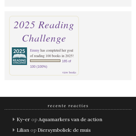
2025 Reading
Challenge
Emmy
has completed her goal
of reading 100 books in 2025!
185 of
100 (100%)
view books
recente reacties
Ky-er
op
Aquamarkers van de action
Lilian
op
Diersymboliek: de muis