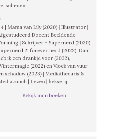
verschenen.
♥
34 | Mama van Lily (2020) | Illustrator |
Afgestudeerd Docent Beeldende
Vorming | Schrijver – Supernerd (2020),
Supernerd 2: forever nerd (2022), Daar
heb ik een drankje voor (2022),
Wintermagie (2022) en Vloek van vuur
en schaduw (2023) | Mediathecaris &
Mediacoach | Lezen | hekserij
Bekijk mijn boeken