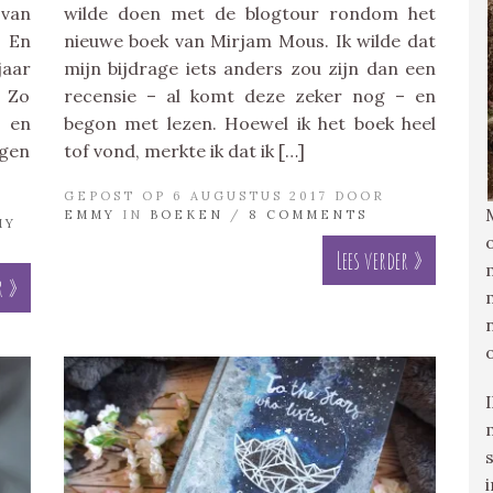
 van
wilde doen met de blogtour rondom het
. En
nieuwe boek van Mirjam Mous. Ik wilde dat
jaar
mijn bijdrage iets anders zou zijn dan een
 Zo
recensie – al komt deze zeker nog – en
t en
begon met lezen. Hoewel ik het boek heel
jgen
tof vond, merkte ik dat ik […]
GEPOST OP 6 AUGUSTUS 2017 DOOR
EMMY
IN
BOEKEN
/
8 COMMENTS
MY
S
Lees verder »
r »