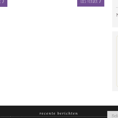
Lees verder »
r »
recente berichten