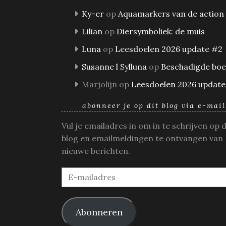
Ky-er
op
Aquamarkers van de action
Lilian
op
Diersymboliek: de muis
Luna
op
Leesdoelen 2026 update #2
Susanne l Sylluna
op
Beschadigde bo
Marjolijn
op
Leesdoelen 2026 update
abonneer je op dit blog via e-mail
Vul je emailadres in om in te schrijven op 
blog en emailmeldingen te ontvangen van
nieuwe berichten.
E-
mailadres
Abonneren