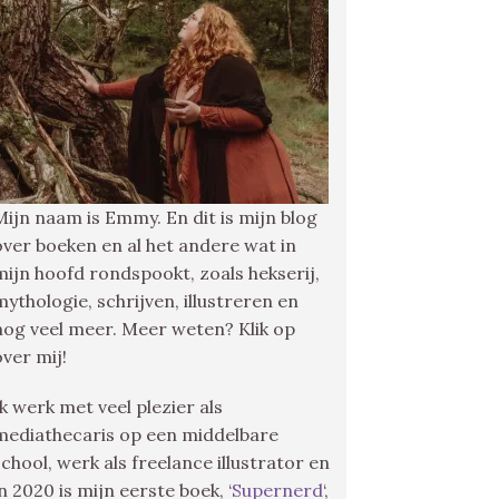
Mijn naam is Emmy. En dit is mijn blog
over boeken en al het andere wat in
mijn hoofd rondspookt, zoals hekserij,
mythologie, schrijven, illustreren en
nog veel meer. Meer weten? Klik op
over mij!
Ik werk met veel plezier als
mediathecaris op een middelbare
school, werk als freelance illustrator en
in 2020 is mijn eerste boek, ‘
Supernerd
‘,