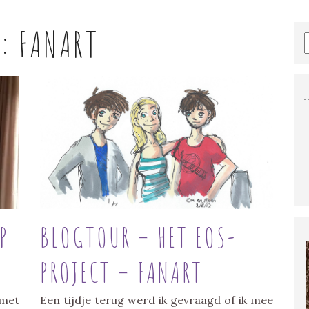
G:
FANART
P
BLOGTOUR – HET EOS-
PROJECT – FANART
 met
Een tijdje terug werd ik gevraagd of ik mee