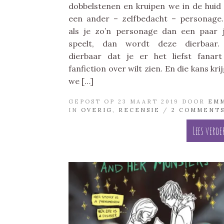
dobbelstenen en kruipen we in de huid
een ander – zelfbedacht – personage
als je zo’n personage dan een paar 
speelt, dan wordt deze dierbaar.
dierbaar dat je er het liefst fanar
fanfiction over wilt zien. En die kans kri
we […]
GEPOST OP 23 MAART 2019 DOOR
EM
IN
OVERIG
,
RECENSIE
/
2 COMMENT
Lees verde