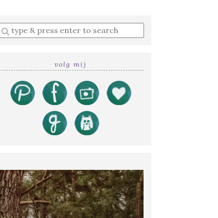
Enter
a
search
query
volg mij