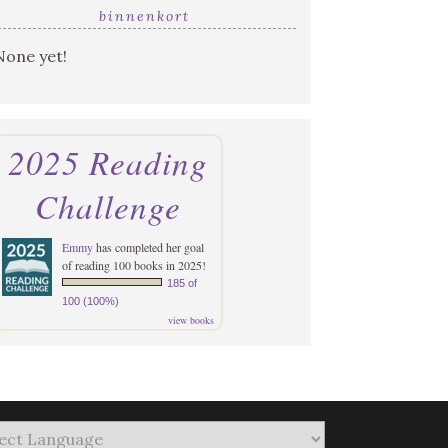
binnenkort
None yet!
2025 Reading
Challenge
Emmy
has completed her goal
of reading 100 books in 2025!
185 of
100 (100%)
view books