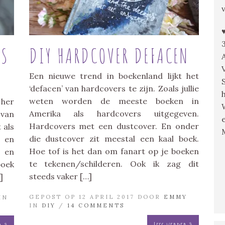
RS
DIY HARDCOVER DEFACEN
Een nieuwe trend in boekenland lijkt het
‘defacen’ van hardcovers te zijn. Zoals jullie
weten worden de meeste boeken in
 her
Amerika als hardcovers uitgegeven.
van
Hardcovers met een dustcover. En onder
 als
die dustcover zit meestal een kaal boek.
m en
Hoe tof is het dan om fanart op je boeken
d en
te tekenen/schilderen. Ook ik zag dit
boek
steeds vaker […]
]
GEPOST OP 12 APRIL 2017 DOOR
EMMY
IN
IN
DIY
/
14 COMMENTS