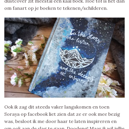
dustcover zit meestal een kaal boek. Hoe tof is het dan
om fanart op je boeken te tekenen/schilderen.
Ook ik zag dit steeds vaker langskomen en toen
Soraya op facebook liet zien dat ze er ook mee bezig
was, besloot ik me door haar te laten inspireren en
om ook aan de slag te gaan. Doodeng! Maar ik wil jullie