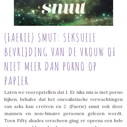
(FAERIE) SMUT: SEKSUELE
BEVRIJDING VAN DE VROUW OF
NIET MEER DAN P0RNO OP
PAPIER
Laten we vooropstellen dat 1. Er niks mis is met porno
kijken, behalve dat het onrealistische verwachtingen
van seks kan creëren en 2. (Faerie) smut ook door
mannen en non-binaire personen gelezen wordt.
Toen Fifty shades verscheen ging er opeens een hele