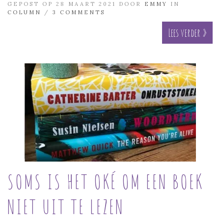
GEPOST OP 28 MAART 2021 DOOR
EMMY
IN
COLUMN
/
3 COMMENTS
Lees verder »
SOMS IS HET OKÉ OM EEN BOEK
NIET UIT TE LEZEN