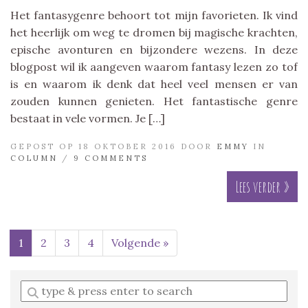
Het fantasygenre behoort tot mijn favorieten. Ik vind
het heerlijk om weg te dromen bij magische krachten,
epische avonturen en bijzondere wezens. In deze
blogpost wil ik aangeven waarom fantasy lezen zo tof
is en waarom ik denk dat heel veel mensen er van
zouden kunnen genieten. Het fantastische genre
bestaat in vele vormen. Je […]
GEPOST OP 18 OKTOBER 2016 DOOR
EMMY
IN
COLUMN
/
9 COMMENTS
Lees verder »
1
2
3
4
Volgende »
Enter
a