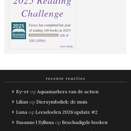
Challenge
Emmy
has completed her goal
of reading 100 books in 2025!
185 of
100 (100%)
view books
recente reacties
Ky-er
op
Aquamarkers van de action
Lilian
op
Diersymboliek: de muis
Luna
op
Leesdoelen 2026 update #2
Susanne l Sylluna
op
Beschadigde boeken