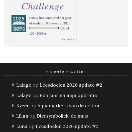
Challenge
Emmy
has completed her goal
of reading 100 books in 2025!
185 of
100 (100%)
view books
recente reacties
Lalagè
op
Leesdoelen 2026 update #2
Lalagè
op
Een jaar na mijn operatie
Ky-er
op
Aquamarkers van de action
Lilian
op
Diersymboliek: de muis
Luna
op
Leesdoelen 2026 update #2