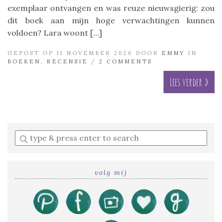
exemplaar ontvangen en was reuze nieuwsgierig: zou
dit boek aan mijn hoge verwachtingen kunnen
voldoen? Lara woont […]
GEPOST OP 11 NOVEMBER 2020 DOOR
EMMY
IN
BOEKEN
,
RECENSIE
/
2 COMMENTS
Lees verder »
Enter
a
search
query
volg mij