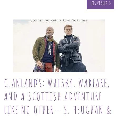
Lees verder »
CLANLANDS: WHISKY, WARFARE,
AND A SCOTTISH ADVENTURE
LIKE NO OTHER – S. HEUGHAN &