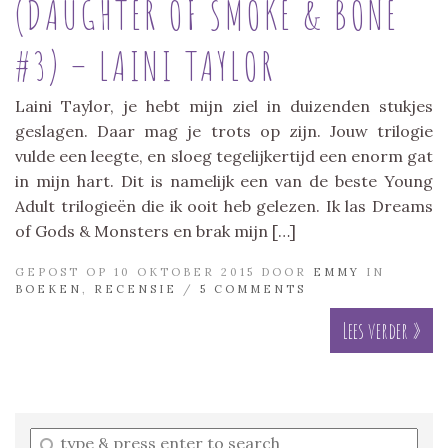
(DAUGHTER OF SMOKE & BONE
#3) – LAINI TAYLOR
Laini Taylor, je hebt mijn ziel in duizenden stukjes
geslagen. Daar mag je trots op zijn. Jouw trilogie
vulde een leegte, en sloeg tegelijkertijd een enorm gat
in mijn hart. Dit is namelijk een van de beste Young
Adult trilogieën die ik ooit heb gelezen. Ik las Dreams
of Gods & Monsters en brak mijn […]
GEPOST OP 10 OKTOBER 2015 DOOR
EMMY
IN
BOEKEN
,
RECENSIE
/
5 COMMENTS
Lees verder »
Enter