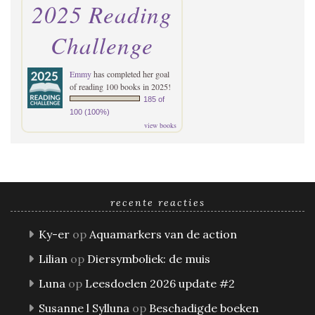
2025 Reading
Challenge
Emmy
has completed her goal
of reading 100 books in 2025!
185 of
100 (100%)
view books
recente reacties
Ky-er
op
Aquamarkers van de action
Lilian
op
Diersymboliek: de muis
Luna
op
Leesdoelen 2026 update #2
Susanne l Sylluna
op
Beschadigde boeken