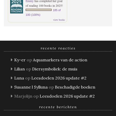
Emmy
has completed her goal
of reading 100 books in 2025!
185 of
100 (100%)
view books
recente reacties
Ky-er
op
Aquamarkers van de action
Lilian
op
Diersymboliek: de muis
Luna
op
Leesdoelen 2026 update #2
Susanne l Sylluna
op
Beschadigde boeken
Marjolijn
op
Leesdoelen 2026 update #2
recente berichten