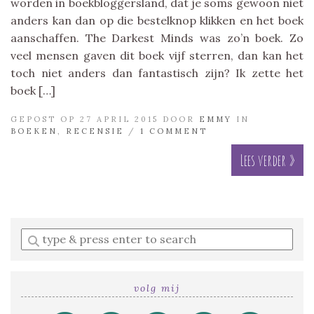
worden in boekbloggersland, dat je soms gewoon niet
anders kan dan op die bestelknop klikken en het boek
aanschaffen. The Darkest Minds was zo’n boek. Zo
veel mensen gaven dit boek vijf sterren, dan kan het
toch niet anders dan fantastisch zijn? Ik zette het
boek […]
GEPOST OP 27 APRIL 2015 DOOR
EMMY
IN
BOEKEN
,
RECENSIE
/
1 COMMENT
Lees verder »
Enter
a
search
query
volg mij