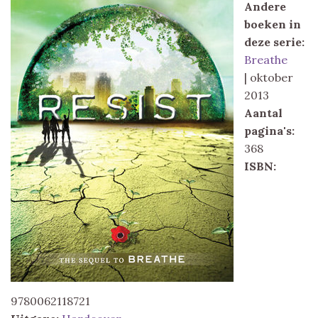
Andere
boeken in
deze serie:
Breathe
| oktober
2013
Aantal
pagina's:
368
ISBN:
9780062118721