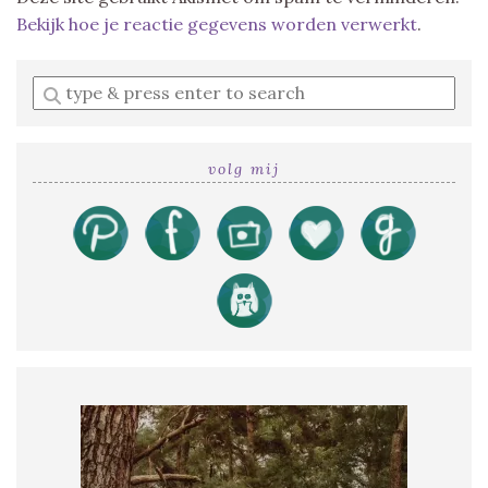
Bekijk hoe je reactie gegevens worden verwerkt
.
Enter
a
search
query
volg mij