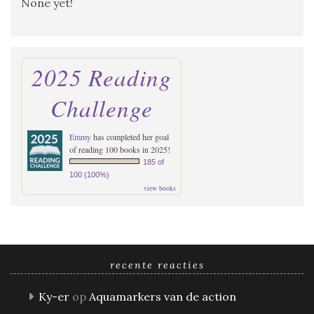
None yet!
2025 Reading
Challenge
Emmy
has completed her goal
of reading 100 books in 2025!
185 of
100 (100%)
view books
recente reacties
Ky-er
op
Aquamarkers van de action