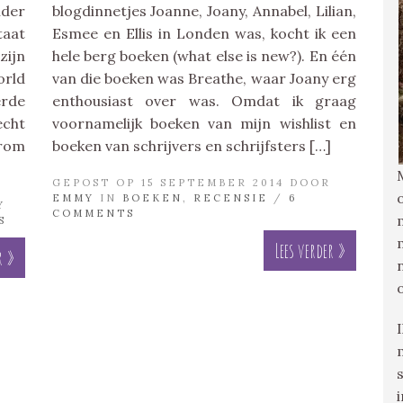
nder
blogdinnetjes Joanne, Joany, Annabel, Lilian,
taat
Esmee en Ellis in Londen was, kocht ik een
zijn
hele berg boeken (what else is new?). En één
orld
van die boeken was Breathe, waar Joany erg
erde
enthousiast over was. Omdat ik graag
echt
voornamelijk boeken van mijn wishlist en
arom
boeken van schrijvers en schrijfsters […]
GEPOST OP 15 SEPTEMBER 2014 DOOR
EMMY
IN
BOEKEN
,
RECENSIE
/
6
Y
COMMENTS
S
Lees verder »
r »