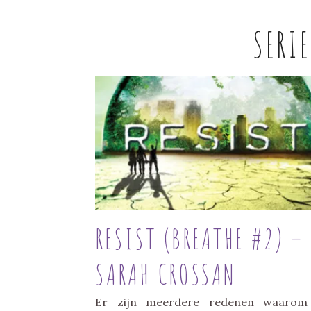
SERI
RESIST (BREATHE #2) –
SARAH CROSSAN
Er zijn meerdere redenen waarom