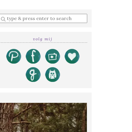
Enter
a
search
query
volg mij