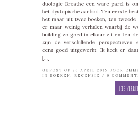
duologie Breathe een ware parel is o
het dystopische aanbod. Ten eerste bes
het maar uit twee boeken, ten tweede 
er maar weinig verhalen waarbij de w
building zo goed in elkaar zit en ten d
zijn de verschillende perspectieven 
eens goed uitgewerkt. Ik keek er da
[…]
GEPOST OP 26 APRIL 2015 DOOR
EMM
IN
BOEKEN
,
RECENSIE
/
0 COMMENT
Lees verde