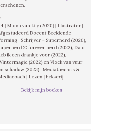
verschenen.
♥
34 | Mama van Lily (2020) | Illustrator |
Afgestudeerd Docent Beeldende
Vorming | Schrijver – Supernerd (2020),
Supernerd 2: forever nerd (2022), Daar
heb ik een drankje voor (2022),
Wintermagie (2022) en Vloek van vuur
en schaduw (2023) | Mediathecaris &
Mediacoach | Lezen | hekserij
Bekijk mijn boeken