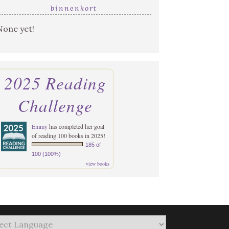
binnenkort
None yet!
2025 Reading
Challenge
Emmy
has completed her goal
of reading 100 books in 2025!
185 of
100 (100%)
view books