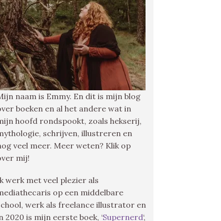
Mijn naam is Emmy. En dit is mijn blog
over boeken en al het andere wat in
mijn hoofd rondspookt, zoals hekserij,
mythologie, schrijven, illustreren en
nog veel meer. Meer weten? Klik op
over mij!
Ik werk met veel plezier als
mediathecaris op een middelbare
school, werk als freelance illustrator en
in 2020 is mijn eerste boek, ‘
Supernerd
‘,