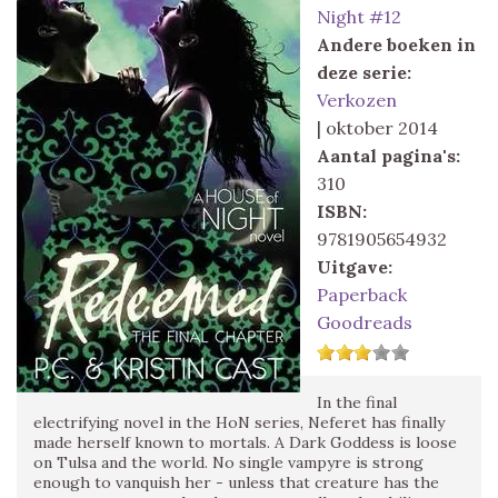
Night #12
Andere boeken in
deze serie:
Verkozen
| oktober 2014
Aantal pagina's:
310
ISBN:
9781905654932
Uitgave:
Paperback
Goodreads
In the final
electrifying novel in the HoN series, Neferet has finally
made herself known to mortals. A Dark Goddess is loose
on Tulsa and the world. No single vampyre is strong
enough to vanquish her - unless that creature has the