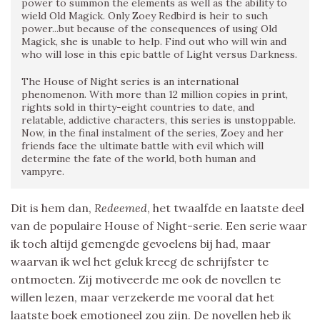
power to summon the elements as well as the ability to
wield Old Magick. Only Zoey Redbird is heir to such
power...but because of the consequences of using Old
Magick, she is unable to help. Find out who will win and
who will lose in this epic battle of Light versus Darkness.
The House of Night series is an international
phenomenon. With more than 12 million copies in print,
rights sold in thirty-eight countries to date, and
relatable, addictive characters, this series is unstoppable.
Now, in the final instalment of the series, Zoey and her
friends face the ultimate battle with evil which will
determine the fate of the world, both human and
vampyre.
Dit is hem dan,
Redeemed
, het twaalfde en laatste deel
van de populaire House of Night-serie. Een serie waar
ik toch altijd gemengde gevoelens bij had, maar
waarvan ik wel het geluk kreeg de schrijfster te
ontmoeten. Zij motiveerde me ook de novellen te
willen lezen, maar verzekerde me vooral dat het
laatste boek emotioneel zou zijn. De novellen heb ik