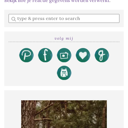
Bekijk hoe je reactie gegevens worden verwerkt
.
Enter
a
search
query
volg mij