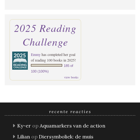
2025 Reading
Challenge
Emmy
has completed her goal
of reading 100 books in 2025!
185 of
100 (100%)
view books
recente reacties
Ky-er
op
Aquamarkers van de action
Lilian
op
Diersymboliek: de muis