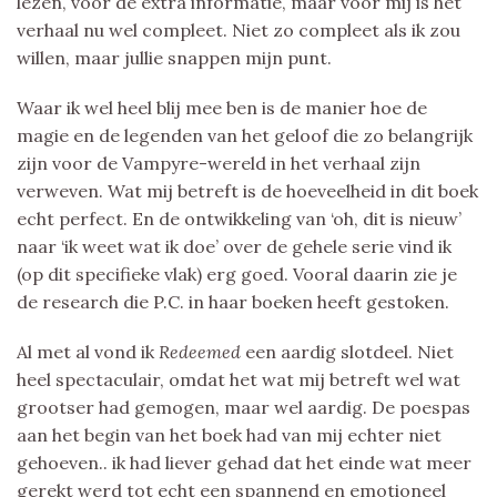
lezen, voor de extra informatie, maar voor mij is het
verhaal nu wel compleet. Niet zo compleet als ik zou
willen, maar jullie snappen mijn punt.
Waar ik wel heel blij mee ben is de manier hoe de
magie en de legenden van het geloof die zo belangrijk
zijn voor de Vampyre-wereld in het verhaal zijn
verweven. Wat mij betreft is de hoeveelheid in dit boek
echt perfect. En de ontwikkeling van ‘oh, dit is nieuw’
naar ‘ik weet wat ik doe’ over de gehele serie vind ik
(op dit specifieke vlak) erg goed. Vooral daarin zie je
de research die P.C. in haar boeken heeft gestoken.
Al met al vond ik
Redeemed
een aardig slotdeel. Niet
heel spectaculair, omdat het wat mij betreft wel wat
grootser had gemogen, maar wel aardig. De poespas
aan het begin van het boek had van mij echter niet
gehoeven.. ik had liever gehad dat het einde wat meer
gerekt werd tot echt een spannend en emotioneel