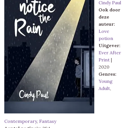
Cindy Paul
Ook door
deze
auteur:
Love
potion
Uitgever:
Ever After
Print
|
2020
Genres:
Young
Adult
,
Contemporary
,
Fantasy