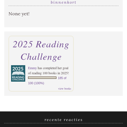
binnenkort
None yet!
2025 Reading
Challenge
Emmy
has completed her goal
of reading 100 books in 2025!
185 of
100 (100%)
view books
recente reacties