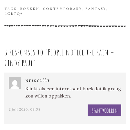
TAGS:
BOEKEN
,
CONTEMPORARY
,
FANTASY
,
LGBTQ+
3 responses to “
People notice the rain –
Cindy Paul
”
priscilla
Klinkt als een interessant boek dat ik graag
zou willen oppakken.
Beantwoorden
2 juli 2020, 09:38