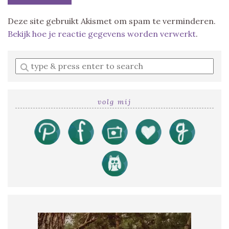
Deze site gebruikt Akismet om spam te verminderen.
Bekijk hoe je reactie gegevens worden verwerkt
.
Enter
a
search
query
volg mij