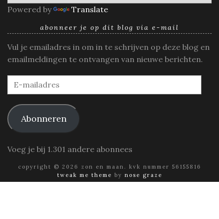
Powered by
Translate
abonneer je op dit blog via e-mail
Vul je emailadres in om in te schrijven op deze blog en
emailmeldingen te ontvangen van nieuwe berichten.
E-
mailadres
Abonneren
Voeg je bij 1.301 andere abonnees
copyright © 2026 zon en maan. kvk nummer 56155816
tweak me theme
by
nose graze