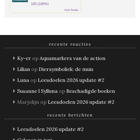
100 (100%)
view books
recente reacties
Ky-er
op
Aquamarkers van de action
Lilian
op
Diersymboliek: de muis
Luna
op
Leesdoelen 2026 update #2
Susanne l Sylluna
op
Beschadigde boeken
Marjolijn
op
Leesdoelen 2026 update #2
recente berichten
Leesdoelen 2026 update #2
Gelezen in juni