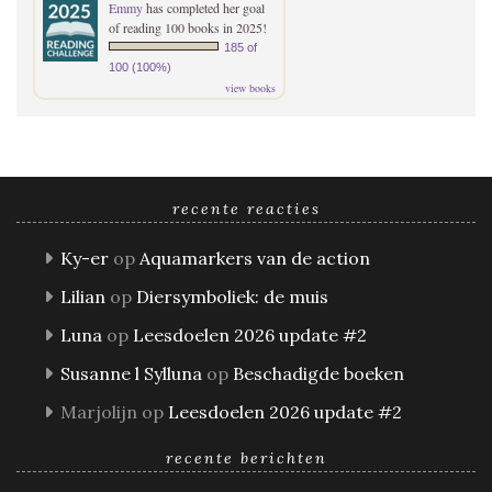
Emmy
has completed her goal
of reading 100 books in 2025!
185 of
100 (100%)
view books
recente reacties
Ky-er
op
Aquamarkers van de action
Lilian
op
Diersymboliek: de muis
Luna
op
Leesdoelen 2026 update #2
Susanne l Sylluna
op
Beschadigde boeken
Marjolijn
op
Leesdoelen 2026 update #2
recente berichten