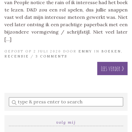
van People notice the rain of ik interesse had het boek
te lezen. D&D zou een rol spelen, dus jullie snappen
vast wel dat mijn interesse meteen gewerkt was. Niet
veel later ontving ik een prachtige paperback met een
bijzondere vormgeving / schrijfstijl. Niet veel later
[…]
GEPOST OP 2 JULI 2020 DOOR
EMMY
IN
BOEKEN
,
RECENSIE
/
3 COMMENTS
Lees verder »
Enter
a
search
query
volg mij