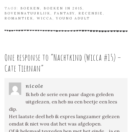
TAGS:
BOEKEN
,
BOEKEN IN 2015
,
BOVENNATUURLIJK
,
FANTASY
,
RECENSIE
,
ROMANTIEK
,
WICCA
,
YOUNG ADULT
One response to “
Nachtkind (Wicca #15) –
Cate Tiernan
”
nicole
Ik heb de serie een paar dagen geleden
uitgelezen, en heb nu een beetje een lees
dip.
Het laatste deel heb ik expres langzamer gelezen
omdat ik niet wou dat het was afgelopen.
Of ik helemaal tevreden ben met het einde… ja en