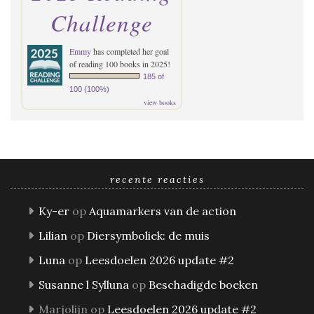
Challenge
Emmy
has completed her goal
of reading 100 books in 2025!
185 of
100 (100%)
view books
recente reacties
Ky-er
op
Aquamarkers van de action
Lilian
op
Diersymboliek: de muis
Luna
op
Leesdoelen 2026 update #2
Susanne l Sylluna
op
Beschadigde boeken
Marjolijn
op
Leesdoelen 2026 update #2