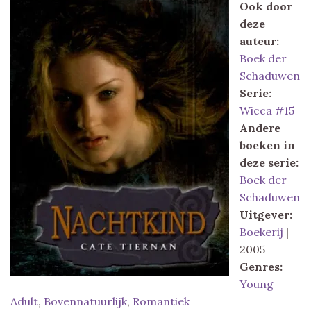
Ook door
deze
auteur:
Boek der
Schaduwen
Serie:
Wicca #15
Andere
boeken in
deze serie:
Boek der
Schaduwen
Uitgever:
Boekerij
|
2005
Genres:
Young
Adult
,
Bovennatuurlijk
,
Romantiek