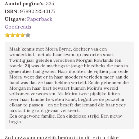
Aantal pagina's:
335
ISBN:
9789022543177
Uitgave:
Paperback
Goodreads
Maak kennis met Moira Byrne, dochter van een
wonderkind... net als haar leven op instorten staat.
Twintig jaar geleden verscheen Morgan Rowlands ten
tonele. Zij was de machtigste jonge bloedheks die men in
generaties had gezien. Haar dochter, de vijftien jaar oude
Moira, weet dat er in haar moeders verleden meer aan de
hand was dan ze haar hebben verteld. En de geheimen die
Morgan in haar hart bewaart kunnen Moira's wereld
volkomen verwoesten. Als Moira twee pijnlijke feiten
over haar familie te weten komt, begint ze de puzzel in
elkaar te passen - en ze beseft dat iemand die haar zeer
na staat in groot gevaar verkeert.
Een ongewone familie. Een eindeloze strijd. Een nieuw
begin.
Zo langzaam mogelijk begon ik in dit extra dikke