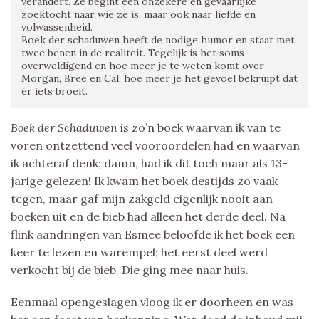
verandert. Ze begint een onzekere en gevaarlijke
zoektocht naar wie ze is, maar ook naar liefde en
volwassenheid.
Boek der schaduwen heeft de nodige humor en staat met
twee benen in de realiteit. Tegelijk is het soms
overweldigend en hoe meer je te weten komt over
Morgan, Bree en Cal, hoe meer je het gevoel bekruipt dat
er iets broeit.
Boek der Schaduwen
is zo’n boek waarvan ik van te
voren ontzettend veel vooroordelen had en waarvan
ik achteraf denk; damn, had ik dit toch maar als 13-
jarige gelezen! Ik kwam het boek destijds zo vaak
tegen, maar gaf mijn zakgeld eigenlijk nooit aan
boeken uit en de bieb had alleen het derde deel. Na
flink aandringen van Esmee beloofde ik het boek een
keer te lezen en warempel; het eerst deel werd
verkocht bij de bieb. Die ging mee naar huis.
Eenmaal opengeslagen vloog ik er doorheen en was