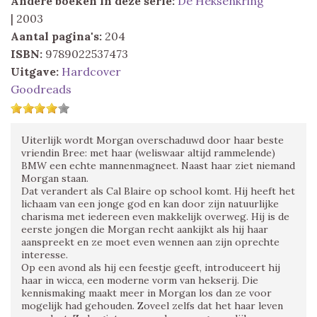
Andere boeken in deze serie:
De Heksenkring
| 2003
Aantal pagina's:
204
ISBN:
9789022537473
Uitgave:
Hardcover
Goodreads
Uiterlijk wordt Morgan overschaduwd door haar beste
vriendin Bree: met haar (weliswaar altijd rammelende)
BMW een echte mannenmagneet. Naast haar ziet niemand
Morgan staan.
Dat verandert als Cal Blaire op school komt. Hij heeft het
lichaam van een jonge god en kan door zijn natuurlijke
charisma met iedereen even makkelijk overweg. Hij is de
eerste jongen die Morgan recht aankijkt als hij haar
aanspreekt en ze moet even wennen aan zijn oprechte
interesse.
Op een avond als hij een feestje geeft, introduceert hij
haar in wicca, een moderne vorm van hekserij. Die
kennismaking maakt meer in Morgan los dan ze voor
mogelijk had gehouden. Zoveel zelfs dat het haar leven