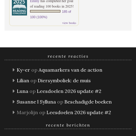
Emmy
has completed her goal
of reading 100 books in 2025!
185 of
100 (100%)
view books
recente reacties
Ky-er
op
Aquamarkers van de action
Lilian
op
Diersymboliek: de muis
Luna
op
Leesdoelen 2026 update #2
Susanne l Sylluna
op
Beschadigde boeken
Marjolijn
op
Leesdoelen 2026 update #2
recente berichten