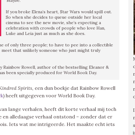
‘Maybe.’
If you broke Elena’s heart, Star Wars would spill out.
So when she decides to queue outside her local
cinema to see the new movie, she’s expecting a
celebration with crowds of people who love Han,
Luke and Leia just as much as she does.
ine of only three people; to have to pee into a collectible
 meet that unlikely someone who just might truly
by Rainbow Rowell, author of the bestselling Eleanor &
 has been specially produced for World Book Day.
Kindred Spirits,
een dun boekje dat Rainbow Rowell
rk
) heeft uitgegeven voor World Book Day.
 van lange verhalen, heeft dit korte verhaal mij toch
ne en alledaagse verhaal ontstond – zonder dat er
ois. Iets wat me intrigeerde. Het maakte echt iets