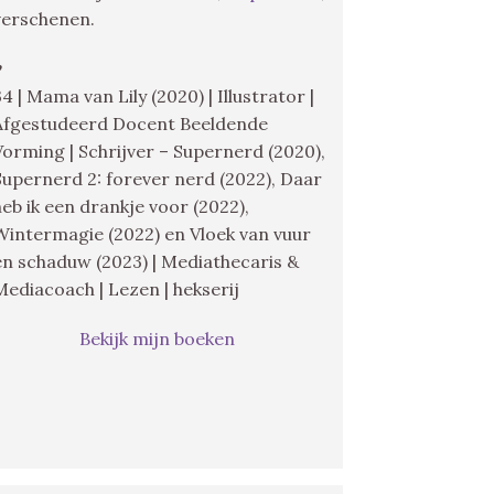
verschenen.
♥
34 | Mama van Lily (2020) | Illustrator |
Afgestudeerd Docent Beeldende
Vorming | Schrijver – Supernerd (2020),
Supernerd 2: forever nerd (2022), Daar
heb ik een drankje voor (2022),
Wintermagie (2022) en Vloek van vuur
en schaduw (2023) | Mediathecaris &
Mediacoach | Lezen | hekserij
Bekijk mijn boeken