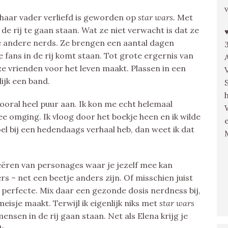
 haar vader verliefd is geworden op
star wars.
Met
 de rij te gaan staan. Wat ze niet verwacht is dat ze
e andere nerds. Ze brengen een aantal dagen
e fans in de rij komt staan. Tot grote ergernis van
 vrienden voor het leven maakt. Plassen in een
ijk een band.
 vooral heel puur aan. Ik kon me echt helemaal
mee omging. Ik vloog door het boekje heen en ik wilde
voel bij een hedendaags verhaal heb, dan weet ik dat
eëren van personages waar je jezelf mee kan
ers – net een beetje anders zijn. Of misschien juist
perfecte. Mix daar een gezonde dosis nerdness bij,
meisje maakt. Terwijl ik eigenlijk niks met
star wars
ensen in de rij gaan staan. Net als Elena krijg je