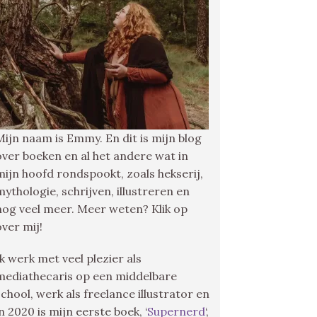
Mijn naam is Emmy. En dit is mijn blog
over boeken en al het andere wat in
mijn hoofd rondspookt, zoals hekserij,
mythologie, schrijven, illustreren en
nog veel meer. Meer weten? Klik op
over mij!
Ik werk met veel plezier als
mediathecaris op een middelbare
school, werk als freelance illustrator en
in 2020 is mijn eerste boek, ‘
Supernerd
‘,