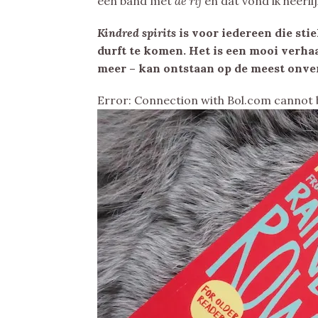
een band met
de rij
en dat vond ik heerlij
Kindred spirits
is voor iedereen die sti
durft te komen. Het is een mooi verha
meer – kan ontstaan op de meest onve
Error: Connection with Bol.com cannot 