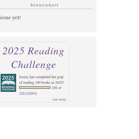
binnenkort
None yet!
2025 Reading
Challenge
Emmy
has completed her goal
of reading 100 books in 2025!
185 of
100 (100%)
view books