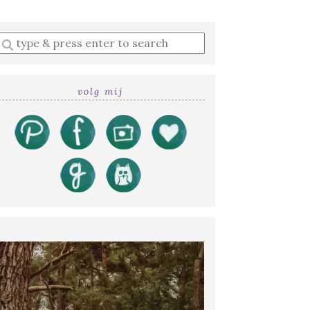
Enter
a
search
query
volg mij