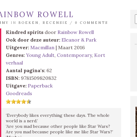
 RAINBOW ROWELL
MMY
IN
BOEKEN
,
RECENSIE
/
0 COMMENTS
Kindred spirits
door
Rainbow Rowell
Ook door deze auteur:
Eleanor & Park
Uitgever:
Macmillan
| Maart 2016
Genres:
Young Adult
,
Contemporary
,
Kort
verhaal
Aantal pagina's:
62
ISBN:
9781509820832
Uitgave:
Paperback
Goodreads
‘Everybody likes everything these days. The whole
world is a nerd.’
‘Are you mad because other people like Star Wars?
Are you mad because people like me like Star Wars?’