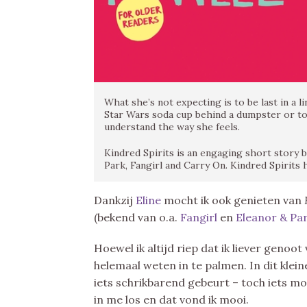
What she’s not expecting is to be last in a l
Star Wars soda cup behind a dumpster or to
understand the way she feels.
Kindred Spirits is an engaging short story 
Park, Fangirl and Carry On. Kindred Spirits
Dankzij
Eline
mocht ik ook genieten van
(bekend van o.a.
Fangirl
en
Eleanor & Pa
Hoewel ik altijd riep dat ik liever genoot
helemaal weten in te palmen. In dit klei
iets schrikbarend gebeurt – toch iets mo
in me los en dat vond ik mooi.