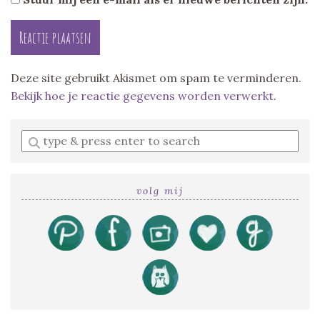
Deze site gebruikt Akismet om spam te verminderen.
Bekijk hoe je reactie gegevens worden verwerkt
.
Enter
a
search
query
volg mij