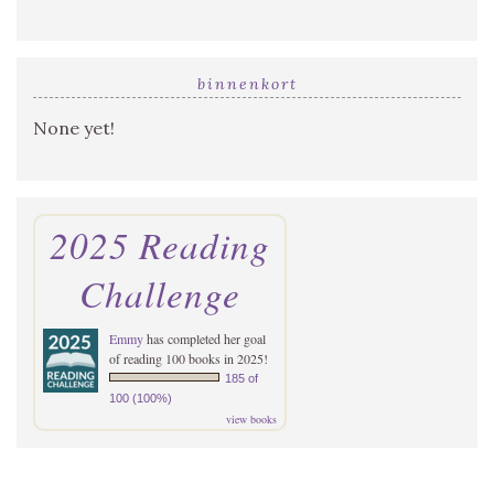
binnenkort
None yet!
2025 Reading
Challenge
Emmy
has completed her goal
of reading 100 books in 2025!
185 of
100 (100%)
view books