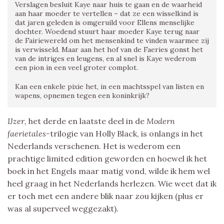
Verslagen besluit Kaye naar huis te gaan en de waarheid
aan haar moeder te vertellen – dat ze een wisselkind is
dat jaren geleden is omgeruild voor Ellens menselijke
dochter. Woedend stuurt haar moeder Kaye terug naar
de Fairiewereld om het mensenkind te vinden waarmee zij
is verwisseld. Maar aan het hof van de Faeries gonst het
van de intriges en leugens, en al snel is Kaye wederom
een pion in een veel groter complot.
Kan een enkele pixie het, in een machtsspel van listen en
wapens, opnemen tegen een koninkrijk?
IJzer,
het derde en laatste deel in de
Modern
faerietales-
trilogie van Holly Black, is onlangs in het
Nederlands verschenen. Het is wederom een
prachtige limited edition geworden en hoewel ik het
boek in het Engels maar matig vond, wilde ik hem wel
heel graag in het Nederlands herlezen. Wie weet dat ik
er toch met een andere blik naar zou kijken (plus er
was al superveel weggezakt).