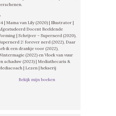
verschenen.
♥
34 | Mama van Lily (2020) | Illustrator |
Afgestudeerd Docent Beeldende
Vorming | Schrijver – Supernerd (2020),
Supernerd 2: forever nerd (2022), Daar
heb ik een drankje voor (2022),
Wintermagie (2022) en Vloek van vuur
en schaduw (2023) | Mediathecaris &
Mediacoach | Lezen | hekserij
Bekijk mijn boeken