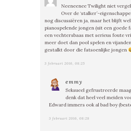
Neeneenee Twilight niet vergel
Over de ‘stalker’-eigenschappe
nog discussiëren ja, maar het blijft w
pianospelende jongen (uit een goede fa
een vechtersbaas met serieus foute vri
meer doet dan pool spelen en vijanden
gestalkt door die fatsoenlijke jongen
3 februari 2016, 08:25
emmy
Seksueel gefrustreerde maagd 
denk dat heel veel meiden vo
Edward immers ook al bad boy (beste 
3 februari 2016, 08:28