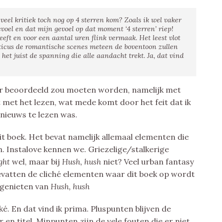
eel kritiek toch nog op 4 sterren kom? Zoals ik wel vaker
gevoel en dat mijn gevoel op dat moment ‘4 sterren’ riep!
ft en voor een aantal uren flink vermaak. Het leest vlot
nticus de romantische scenes meteen de boventoon zullen
 het juist de spanning die alle aandacht trekt. Ja, dat vind
ger beoordeeld zou moeten worden, namelijk met
 met het lezen, wat mede komt door het feit dat ik
s nieuws te lezen was.
 dit boek. Het bevat namelijk allemaal elementen die
n. Instalove kennen we. Griezelige/stalkerige
ght
wel, maar bij
Hush, hush
niet? Veel urban fantasy
vatten de cliché elementen waar dit boek op wordt
e genieten van
Hush, hush
ké. En dat vind ik prima. Pluspunten blijven de
en titel. Minpunten zijn de vele fouten die er niet