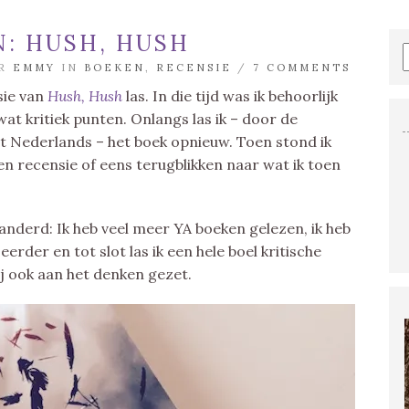
N: HUSH, HUSH
OR
EMMY
IN
BOEKEN
,
RECENSIE
/
7 COMMENTS
sie van
Hush, Hush
las. In die tijd was ik behoorlijk
 wat kritiek punten. Onlangs las ik – door de
et Nederlands – het boek opnieuw. Toen stond ik
n recensie of eens terugblikken naar wat ik toen
randerd: Ik heb veel meer YA boeken gelezen, ik heb
 eerder en tot slot las ik een hele boel kritische
j ook aan het denken gezet.