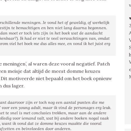
erschillende meningen. Je vond het of geweldig, of werkelijk
nfestijn te bemachtigen en ben niet lang daarna begonnen.
 dan moet er toch iets zijn in het boek wat de aandacht
enbaar?). Ik had er niet te veel verwachtingen van, omdat
aarom viel het boek me dus alles mee, en vond ik het juist erg
de meningen’, al waren deze vooral negatief. Patch
 een meisje dat altijd de meest domme keuzes
. Dit motiveerde niet bepaald om het boek opnieuw
 dus lager.
 want daarvoor zijn er toch nog een aantal punten die me
d’ voor een young adult, maar ik vind de personages erg leuk.
net te snel is met conclusies trekken, maar aan de andere
lledig voor iemand valt, wat bij andere boeken nogal vaak
en, want ik vond dat ze domme keuzes maakte die vooral
 afzetten en beïnvloeden door anderen.