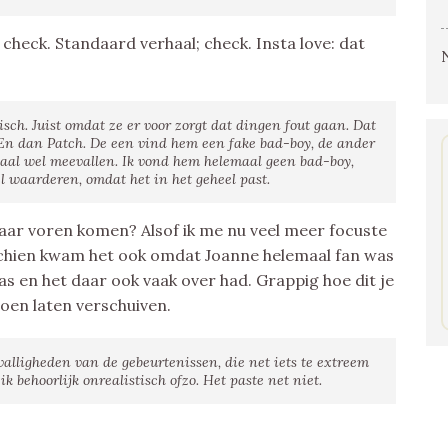
 check. Standaard verhaal; check. Insta love: dat
sch. Juist omdat ze er voor zorgt dat dingen fout gaan. Dat
. En dan Patch. De een vind hem een fake bad-boy, de ander
maal wel meevallen. Ik vond hem helemaal geen bad-boy,
l waarderen, omdat het in het geheel past.
naar voren komen? Alsof ik me nu veel meer focuste
schien kwam het ook omdat Joanne helemaal fan was
las en het daar ook vaak over had. Grappig hoe dit je
oen laten verschuiven.
valligheden van de gebeurtenissen, die net iets te extreem
 behoorlijk onrealistisch ofzo. Het paste net niet.