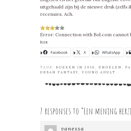
uitgehaald zijn bij de nieuwe druk (zelfs
recensies. Ach.
Error: Connection with Bol.com cannot 
Delen:
Facebook
X
WhatsApp
TAGS:
BOEKEN IN 2016
,
ENGELEN
,
P
URBAN FANTASY
,
YOUNG ADULT
7 responses to “
Een mening herzi
vanessa