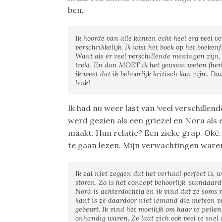
ben.
Ik hoorde van alle kanten echt heel erg veel v
verschrikkelijk. Ik wist het boek op het boeke
Want als er veel verschillende meningen zijn,
trekt. En dan MOET ik het gewoon weten (herk
ik weet dat ik behoorlijk kritisch kan zijn.. D
leuk!
Ik had nu weer last van ‘veel verschillen
werd gezien als een griezel en Nora als
maakt. Hun relatie? Een zieke grap. Oké
te gaan lezen. Mijn verwachtingen waren
Ik zal niet zeggen dat het verhaal perfect is,
storen. Zo is het concept behoorlijk ‘standaar
Nora is achterdochtig en ik vind dat ze soms 
kant is ze daardoor niet iemand die meteen vo
gebeurt. Ik vind het moeilijk om haar te peil
onhandig waren. Ze laat zich ook veel te snel