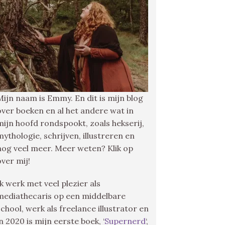
Mijn naam is Emmy. En dit is mijn blog
over boeken en al het andere wat in
mijn hoofd rondspookt, zoals hekserij,
mythologie, schrijven, illustreren en
nog veel meer. Meer weten? Klik op
over mij!
Ik werk met veel plezier als
mediathecaris op een middelbare
school, werk als freelance illustrator en
in 2020 is mijn eerste boek, ‘
Supernerd
‘,