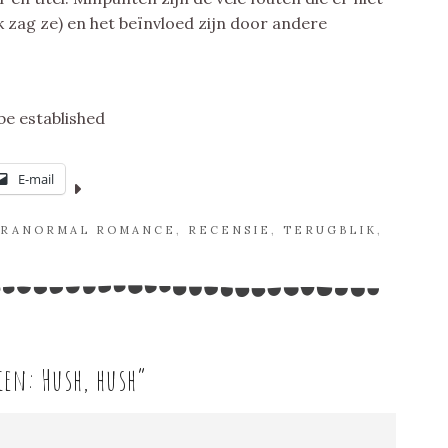
 ik zag ze) en het beïnvloed zijn door andere
be established
E-mail
ARANORMAL ROMANCE
,
RECENSIE
,
TERUGBLIK
,
en: Hush, hush
”