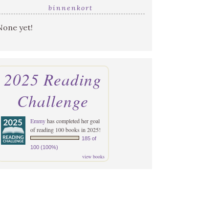
binnenkort
None yet!
2025 Reading
Challenge
Emmy
has completed her goal
of reading 100 books in 2025!
185 of
100 (100%)
view books