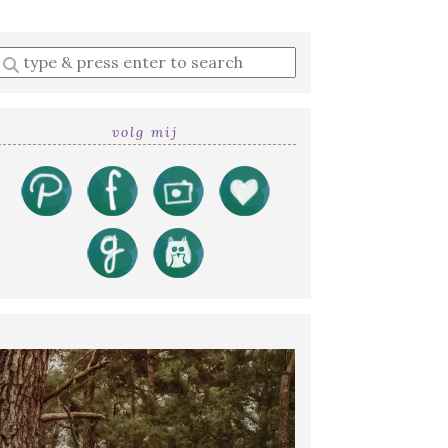
Enter
a
search
query
volg mij