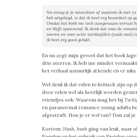
Nu vraag je je misschien af waarom ik met zo v
heb uitgelegd, is dat ik heel erg beoordeel op 
Omdat het boek me toch aangenaam verrast hee
en blijft spannend. Ik denk dat voor de roma
voeren en voor actie verslaafden (zoals moi) is
ik heel erg goed gelukt.
En nu zegt mijn gevoel dat het boek la
drie sterren. Ik heb me minder vermaakt
het verhaal natuurlijk al kende en er nik
Wel denk ik dat velen te kritisch zijn op
door velen wel als heerlijk worden gezie
vriendjes ook. Waarom mag het bij
Twili
en paranormal romance young adults be
afgestraft. Hou je er wel van? Dan zal j
Kortom:
Hush, hush
ging van leuk, naar o
Engelen en het gebruik van Engelse cover 