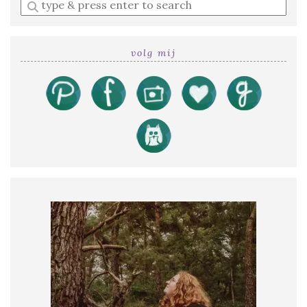
Enter
a
search
query
volg mij