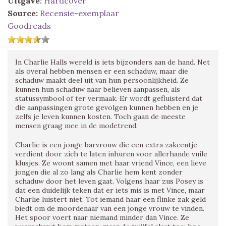
Uitgave:
Hardcover
Source:
Recensie-exemplaar
Goodreads
In Charlie Halls wereld is iets bijzonders aan de hand. Net
als overal hebben mensen er een schaduw, maar die
schaduw maakt deel uit van hun persoonlijkheid. Ze
kunnen hun schaduw naar believen aanpassen, als
statussymbool of ter vermaak. Er wordt gefluisterd dat
die aanpassingen grote gevolgen kunnen hebben en je
zelfs je leven kunnen kosten. Toch gaan de meeste
mensen graag mee in de modetrend.
Charlie is een jonge barvrouw die een extra zakcentje
verdient door zich te laten inhuren voor allerhande vuile
klusjes. Ze woont samen met haar vriend Vince, een lieve
jongen die al zo lang als Charlie hem kent zonder
schaduw door het leven gaat. Volgens haar zus Posey is
dat een duidelijk teken dat er iets mis is met Vince, maar
Charlie luistert niet. Tot iemand haar een flinke zak geld
biedt om de moordenaar van een jonge vrouw te vinden.
Het spoor voert naar niemand minder dan Vince. Ze