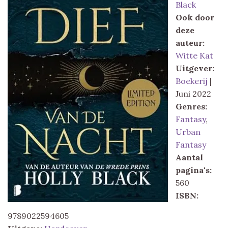
Black
Ook door
deze
auteur:
Witte Kat
Uitgever:
Boekerij
|
Juni 2022
Genres:
Fantasy
,
Urban
Fantasy
Aantal
pagina's:
560
ISBN:
9789022594605