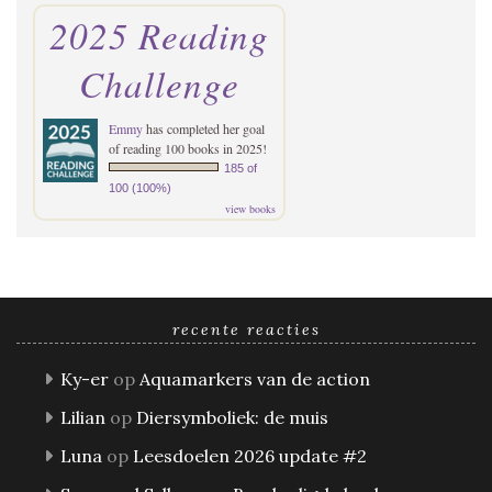
2025 Reading
Challenge
Emmy
has completed her goal
of reading 100 books in 2025!
185 of
100 (100%)
view books
recente reacties
Ky-er
op
Aquamarkers van de action
Lilian
op
Diersymboliek: de muis
Luna
op
Leesdoelen 2026 update #2