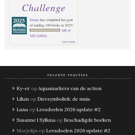
Challenge
Emmy
has completed her goal
of reading 100 books in 2025!
185 of
100 (100%)
view books
recente reacties
Ky-er
op
Aquamarkers van de action
Lilian
op
Diersymboliek: de muis
Luna
op
Leesdoelen 2026 update #2
Susanne l Sylluna
op
Beschadigde boeken
Marjolijn
op
Leesdoelen 2026 update #2