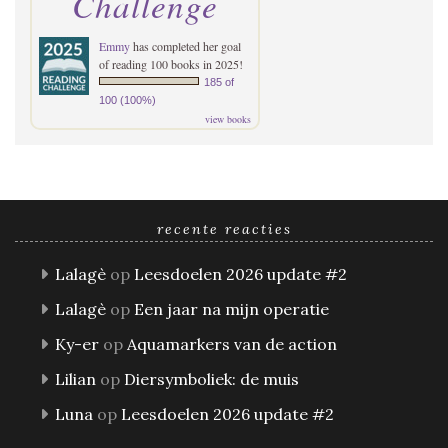
Challenge
Emmy
has completed her goal
of reading 100 books in 2025!
185 of
100 (100%)
view books
recente reacties
Lalagè
op
Leesdoelen 2026 update #2
Lalagè
op
Een jaar na mijn operatie
Ky-er
op
Aquamarkers van de action
Lilian
op
Diersymboliek: de muis
Luna
op
Leesdoelen 2026 update #2