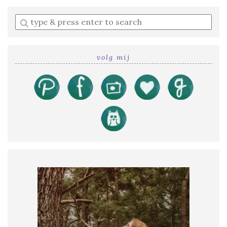
Enter
a
search
query
volg mij