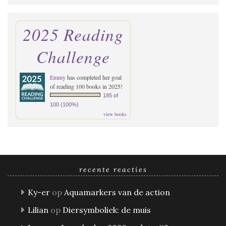
2025 Reading
Challenge
Emmy
has completed her goal
of reading 100 books in 2025!
185 of
100 (100%)
view books
recente reacties
Ky-er
op
Aquamarkers van de action
Lilian
op
Diersymboliek: de muis