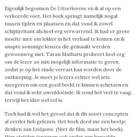
Eigenlijk begonnen
De Uitverkorene
en ik al op een
verkeerde voet. Het boek springt namelijk nogal
tussen tijden en plaatsen en dat vond ik zowel
schijtirritant als heel erg verwarrend. Ik had er grote
moeite mee om lekker in het verhaal te komen en ik
snapte sommige keuzes die gemaakt werden
gewoonweg niet. Taran Matharu probeert heel erg
om de lezer zo min mogelijk informatie te geven,
zodat je op het einde verrast kan worden door de
ontknoping. Je moet je lezers echter wel íets
meegeven om een goed beeld te kunnen schetsen en
dat vond ik echt onvoldoende. Ik vond het veel te vaag,
terwijl het idee wel tof is.
Toch had ik wel het gevoel dat ik dit soort concepten
al eerder heb gelezen. Het boek deed me een beetje
denken aan
Endgame.
(Niet de film, maar het boek).
Hier strijden jongeren ook onder een bepaalde