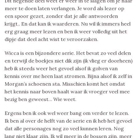
Dit negende deel weet er weer in te slagen om je naar
meer te doen laten verlangen. Je word als lezer op
een spoor gezet, zonder dat je alle antwoorden
krijgt.. En dat kan ik waarderen. Nu wil ik immers heel
erg graag meer lezen en ben ik weer volledig uit het
dipje dat deel acht wist te veroorzaken.
Wicca is een bijzondere serie. Het bevat zo veel delen
en terwijl de boekjes niet dik zijn (ik vlieg er doorheen)
heb ik steeds weer het gevoel alsof ik golven van
kennis over me heen laat stromen. Bijna alsof ik zelf in
Morgan’s schoenen sta. Misschien komt het omdat
het kennis naar boven haalt waar ik vroeger veel mee
bezig ben geweest… Wie weet.
Ergens ben ik ook wel weer bang om verder te lezen.
Ik ben al over de helft van de serie en ik heb het gevoel
dat alle personages nog zo veel kunnen leren. Nog
lang niet klaar zijn. Ik wil meer in de bossen zijn, meer