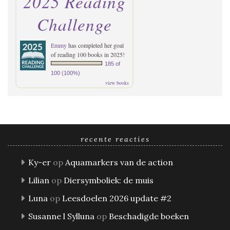
2025 Reading
Challenge
Emmy
has completed her goal
of reading 100 books in 2025!
185 of
100 (100%)
view books
recente reacties
Ky-er
op
Aquamarkers van de action
Lilian
op
Diersymboliek: de muis
Luna
op
Leesdoelen 2026 update #2
Susanne l Sylluna
op
Beschadigde boeken