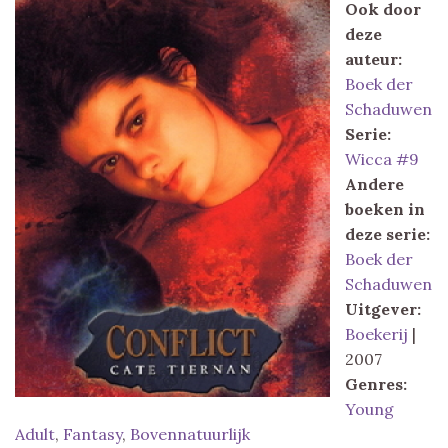
Ook door
deze
auteur:
Boek der
Schaduwen
Serie:
Wicca #9
Andere
boeken in
deze serie:
Boek der
Schaduwen
Uitgever:
Boekerij
|
2007
Genres:
Young
Adult
,
Fantasy
,
Bovennatuurlijk