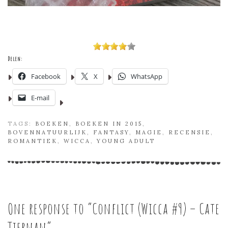
Delen:
Facebook
X
WhatsApp
E-mail
TAGS:
BOEKEN
,
BOEKEN IN 2015
,
BOVENNATUURLIJK
,
FANTASY
,
MAGIE
,
RECENSIE
,
ROMANTIEK
,
WICCA
,
YOUNG ADULT
One response to “
Conflict (Wicca #9) – Cate
Tiernan
”