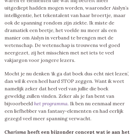
waren er elementen die wat mij betreft meer
uitgediept hadden mogen worden, waaronder Aislyn’s
intelligentie, het tekentalent van haar broertje, maar
ook de spanning rondom zijn ziekte. Ik miste de
dramatiek een beetje, het voelde nu meer als een
manier om Aislyn in verband te brengen met de
wetenschap. De wetenschap is trouwens wel goed
neergezet, zij het misschien met net iets te veel
vakjargon voor jongere lezers.
Mocht je nu denken ‘ik ga dat boek dus echt niet lezen’,
dan wil ik even heel hard STOP zeggen. Want ik weet
namelijk zeker dat heel veel van jullie die boek
geweldig zullen vinden. Zeker als je fan bent van
bijvoorbeeld
het programma.
Ik ben nu eenmaal meer
een liefhebber van fantasy-elementen en had eerlijk
gezegd veel meer spanning verwacht.
Charisma
heeft een bijzonder concept wat je aan het