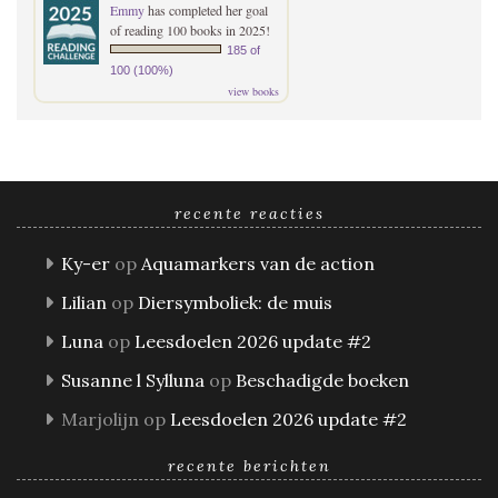
Emmy
has completed her goal
of reading 100 books in 2025!
185 of
100 (100%)
view books
recente reacties
Ky-er
op
Aquamarkers van de action
Lilian
op
Diersymboliek: de muis
Luna
op
Leesdoelen 2026 update #2
Susanne l Sylluna
op
Beschadigde boeken
Marjolijn
op
Leesdoelen 2026 update #2
recente berichten