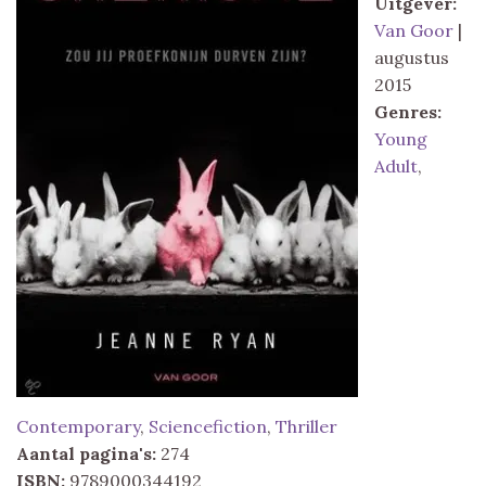
Uitgever:
Van Goor
|
augustus
2015
Genres:
Young
Adult
,
Contemporary
,
Sciencefiction
,
Thriller
Aantal pagina's:
274
ISBN:
9789000344192