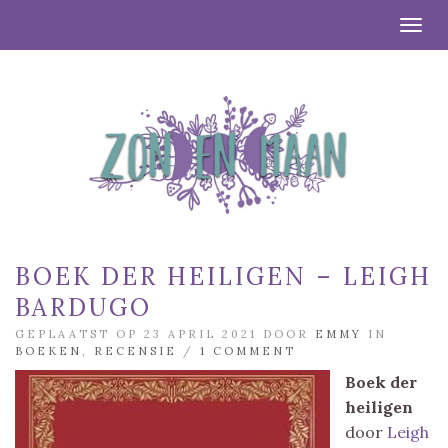
Togg
BOEK DER HEILIGEN – LEIGH
BARDUGO
GEPLAATST OP 23 APRIL 2021 DOOR
EMMY
IN
BOEKEN
,
RECENSIE
/
1 COMMENT
Boek der
heiligen
door
Leigh