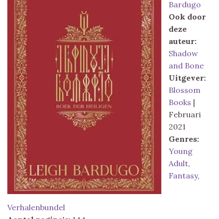
Bardugo
Ook door
deze
auteur:
Shadow
and Bone
Uitgever:
Blossom
Books
|
Februari
2021
Genres:
Young
Adult
,
Fantasy
,
Verhalenbundel