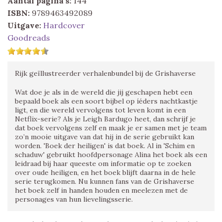
Aantal pagina's:
144
ISBN:
9789463492089
Uitgave:
Hardcover
Goodreads
Rijk geïllustreerder verhalenbundel bij de Grishaverse
Wat doe je als in de wereld die jij geschapen hebt een
bepaald boek als een soort bijbel op íéders nachtkastje
ligt, en die wereld vervolgens tot leven komt in een
Netflix-serie? Als je Leigh Bardugo heet, dan schrijf je
dat boek vervolgens zelf en maak je er samen met je team
zo’n mooie uitgave van dat hij in de serie gebruikt kan
worden. 'Boek der heiligen' is dat boek. Al in 'Schim en
schaduw' gebruikt hoofdpersonage Alina het boek als een
leidraad bij haar queeste om informatie op te zoeken
over oude heiligen, en het boek blijft daarna in de hele
serie terugkomen. Nu kunnen fans van de Grishaverse
het boek zelf in handen houden en meelezen met de
personages van hun lievelingsserie.