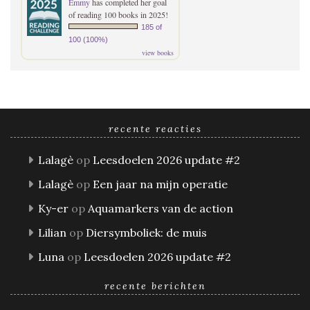
Emmy
has completed her goal
of reading 100 books in 2025!
185 of
100 (100%)
view books
recente reacties
Lalagè
op
Leesdoelen 2026 update #2
Lalagè
op
Een jaar na mijn operatie
Ky-er
op
Aquamarkers van de action
Lilian
op
Diersymboliek: de muis
Luna
op
Leesdoelen 2026 update #2
recente berichten