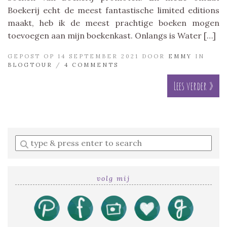
Boekerij echt de meest fantastische limited editions
maakt, heb ik de meest prachtige boeken mogen
toevoegen aan mijn boekenkast. Onlangs is Water […]
GEPOST OP 14 SEPTEMBER 2021 DOOR
EMMY
IN
BLOGTOUR
/
4 COMMENTS
Lees verder »
Enter
a
search
query
volg mij