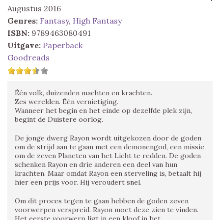
Augustus 2016
Genres:
Fantasy
,
High Fantasy
ISBN:
9789463080491
Uitgave:
Paperback
Goodreads
Één volk, duizenden machten en krachten.
Zes werelden. Één vernietiging.
Wanneer het begin en het einde op dezelfde plek zijn,
begint de Duistere oorlog.
De jonge dwerg Rayon wordt uitgekozen door de goden
om de strijd aan te gaan met een demonengod, een missie
om de zeven Planeten van het Licht te redden. De goden
schenken Rayon en drie anderen een deel van hun
krachten. Maar omdat Rayon een sterveling is, betaalt hij
hier een prijs voor. Hij veroudert snel.
Om dit proces tegen te gaan hebben de goden zeven
voorwerpen verspreid. Rayon moet deze zien te vinden.
Het eerste voorwerp ligt in een kloof in het