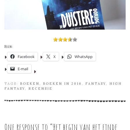
Delen:
Facebook
X
WhatsApp
E-mail
TAGS:
BOEKEN
,
BOEKEN IN 2016
,
FANTASY
,
HIGH
FANTASY
,
RECENSIE
One response to “
Het begin van het einde