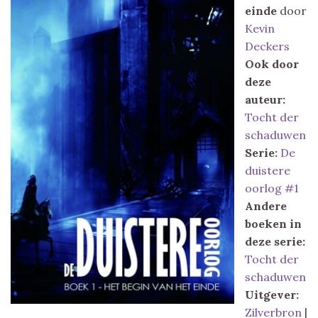
einde
door
Kevin
Deckers
Ook door
deze
auteur:
Tocht der
schaduwen
Serie:
De
duistere
oorlog #1
Andere
boeken in
deze serie:
Tocht der
schaduwen
Uitgever:
Zilverbron
|