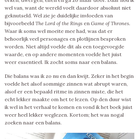
orken, dwergen, elfen en ga zo maar door. Daar hou ik
wel van, want de wereld voelt daardoor absoluut niet
geknutseld. Wel zie je duidelijke invloeden van
bijvoorbeeld
The Lord of the Rings
en
Game of Thrones.
Waar ik soms wel moeite mee had, was dat er
behoorlijk veel personages en plotlijnen besproken
worden. Niet altijd voelde dit als een toegevoegde
waarde, en op andere momenten voelde het juist
weer essentieel. Ik zocht soms naar een balans.
Die balans was ik zo nu en dan kwijt. Zeker in het begin
voelde het alsof sommige zinnen wat abrupt waren,
alsof er een bepaald ritme in zinnen miste, die het
echt lekker maakte om het te lezen. Op den duur wist
ik wel in het verhaal te komen en vond ik het boek juist
weer heel lekker weglezen. Kortom; het was nogal
zoeken naar een balans.