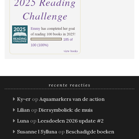
2025 Reading
Challenge
Emmy
has completed her goal
of reading 100 books in 2025!
185 of
100 (100%)
view books
recente reacties
Ky-er
op
Aquamarkers van de action
Lilian
op
Diersymboliek: de muis
Luna
op
Leesdoelen 2026 update #2
Susanne l Sylluna
op
Beschadigde boeken