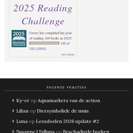
2025 Reading
Challenge
Emmy
has completed her goal
of reading 100 books in 2025!
185 of
100 (100%)
view books
recente reacties
Ky-er
op
Aquamarkers van de action
Lilian
op
Diersymboliek: de muis
Luna
op
Leesdoelen 2026 update #2
Susanne l Sylluna
op
Beschadigde boeken