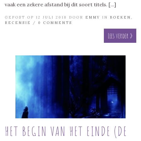
vaak een zekere afstand bij dit soort titels. […]
GEPOST OP 12 JULI 2018 DOOR
EMMY
IN
BOEKEN
,
RECENSIE
/
0 COMMENTS
Lees verder »
HET BEGIN VAN HET EINDE (DE