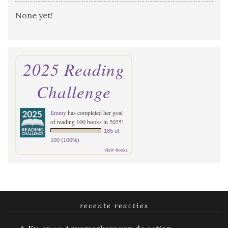
None yet!
2025 Reading
Challenge
Emmy
has completed her goal
of reading 100 books in 2025!
185 of
100 (100%)
view books
recente reacties