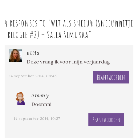
4 responses to “
Wit als sneeuw (Sneeuwwitje
trilogie #2) – Salla Simukka
”
ellis
Deze vraag ik voor mijn verjaardag
Beantwoorden
14 september 2014, 08:45
emmy
Doennn!
Beantwoorden
14 september 2014, 10:27