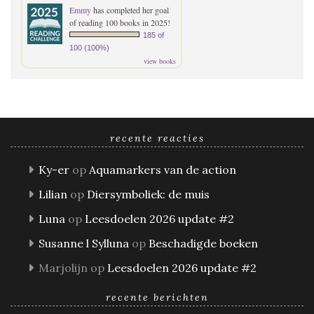
Emmy
has completed her goal
of reading 100 books in 2025!
185 of
100 (100%)
view books
recente reacties
Ky-er
op
Aquamarkers van de action
Lilian
op
Diersymboliek: de muis
Luna
op
Leesdoelen 2026 update #2
Susanne l Sylluna
op
Beschadigde boeken
Marjolijn
op
Leesdoelen 2026 update #2
recente berichten