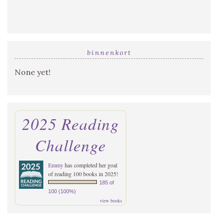
binnenkort
None yet!
2025 Reading
Challenge
Emmy
has completed her goal
of reading 100 books in 2025!
185 of
100 (100%)
view books