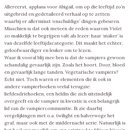
Allereerst, applaus voor Abigail, om op die leeftijd zo’n
uitgebreid en gedetaileerd verhaal op te zetten
waarbij er allerminst ‘onschuldige’ dingen gebeuren.
Misschien is dat ook meteen de reden waarom
Violet
zo makkelijk te begrijpen valt als lezer: haar ‘maker’ is
van dezelfde leeftijdscategorie. Dit maakt het echter,
geloofwaardiger en leuker om te lezen.
Waar ik vooral blij mee ben is dat de vampiers gewoon
schandalig gevaarlijk zijn. Zoals het hoort. Door, bloed
en gevaarlijk lange tanden. Vegetarische vampiers?
Echt niet. Toch waren er elementen die ik ook in
andere vampierboeken veelal terugzie:
liefdesdriehoeken, een heldin die zich uiteindelijk
overgeeft en de vampier in kwestie is een belangrijk
lid van de vampiercommunitie. Ik zie daarbij
vergelijkingen met o.a. twilight en halverwege het
graf, maar ook met de middernacht serie. Natuurlijk is
het heel erg moeilijk om erg origineel te blijven bij zo’n