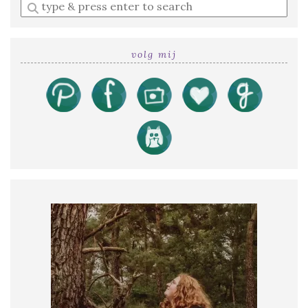
Enter
a
search
query
volg mij