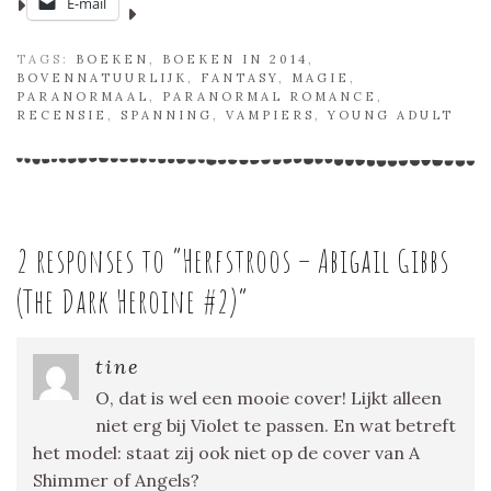
E-mail
TAGS:
BOEKEN
,
BOEKEN IN 2014
,
BOVENNATUURLIJK
,
FANTASY
,
MAGIE
,
PARANORMAAL
,
PARANORMAL ROMANCE
,
RECENSIE
,
SPANNING
,
VAMPIERS
,
YOUNG ADULT
2 responses to “
Herfstroos – Abigail Gibbs
(The Dark Heroine #2)
”
tine
O, dat is wel een mooie cover! Lijkt alleen
niet erg bij Violet te passen. En wat betreft
het model: staat zij ook niet op de cover van A
Shimmer of Angels?