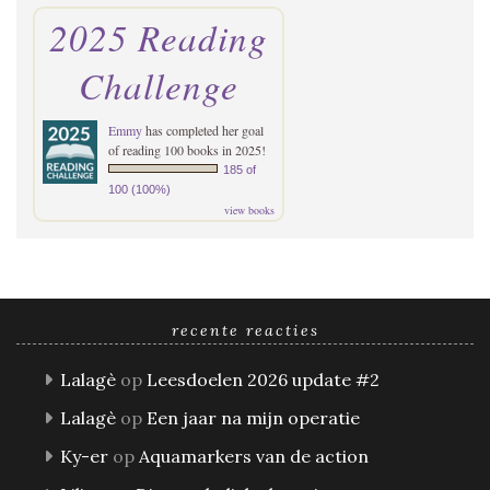
2025 Reading
Challenge
Emmy
has completed her goal
of reading 100 books in 2025!
185 of
100 (100%)
view books
recente reacties
Lalagè
op
Leesdoelen 2026 update #2
Lalagè
op
Een jaar na mijn operatie
Ky-er
op
Aquamarkers van de action