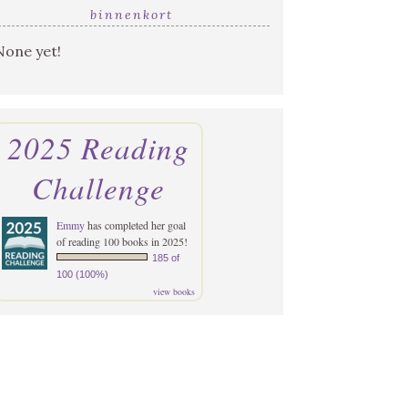
binnenkort
None yet!
2025 Reading
Challenge
Emmy
has completed her goal
of reading 100 books in 2025!
185 of
100 (100%)
view books