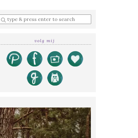
Enter
a
search
query
volg mij