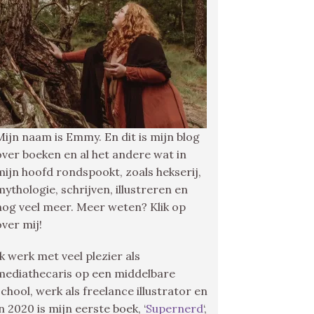
Mijn naam is Emmy. En dit is mijn blog
over boeken en al het andere wat in
mijn hoofd rondspookt, zoals hekserij,
mythologie, schrijven, illustreren en
nog veel meer. Meer weten? Klik op
over mij!
Ik werk met veel plezier als
mediathecaris op een middelbare
school, werk als freelance illustrator en
in 2020 is mijn eerste boek, ‘
Supernerd
‘,