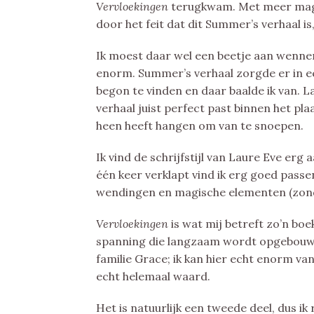
Vervloekingen
terugkwam. Met meer magi
door het feit dat dit Summer’s verhaal is,
Ik moest daar wel een beetje aan wennen
enorm. Summer’s verhaal zorgde er in ee
begon te vinden en daar baalde ik van. Lat
verhaal juist perfect past binnen het p
heen heeft hangen om van te snoepen.
Ik vind de schrijfstijl van Laure Eve erg 
één keer verklapt vind ik erg goed passen
wendingen en magische elementen (zond
Vervloekingen
is wat mij betreft zo’n boe
spanning die langzaam wordt opgebouwd, 
familie Grace; ik kan hier echt enorm va
echt helemaal waard.
Het is natuurlijk een tweede deel, dus ik