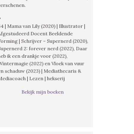
verschenen.
♥
34 | Mama van Lily (2020) | Illustrator |
Afgestudeerd Docent Beeldende
Vorming | Schrijver – Supernerd (2020),
Supernerd 2: forever nerd (2022), Daar
heb ik een drankje voor (2022),
Wintermagie (2022) en Vloek van vuur
en schaduw (2023) | Mediathecaris &
Mediacoach | Lezen | hekserij
Bekijk mijn boeken