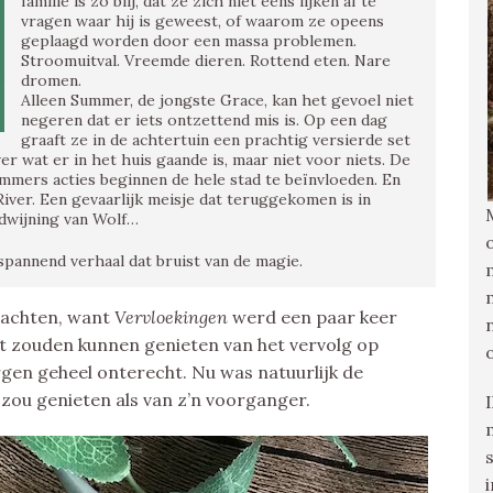
familie is zo blij, dat ze zich niet eens lijken af te
vragen waar hij is geweest, of waarom ze opeens
geplaagd worden door een massa problemen.
Stroomuitval. Vreemde dieren. Rottend eten. Nare
dromen.
Alleen Summer, de jongste Grace, kan het gevoel niet
negeren dat er iets ontzettend mis is. Op een dag
graaft ze in de achtertuin een prachtig versierde set
r wat er in het huis gaande is, maar niet voor niets. De
mmers acties beginnen de hele stad te beïnvloeden. En
River. Een gevaarlijk meisje dat teruggekomen is in
dwijning van Wolf…
spannend verhaal dat bruist van de magie.
wachten, want
Vervloekingen
werd een paar keer
oit zouden kunnen genieten van het vervolg op
gen geheel onterecht. Nu was natuurlijk de
k zou genieten als van z’n voorganger.