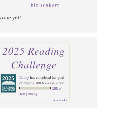
binnenkort
None yet!
2025 Reading
Challenge
Emmy
has completed her goal
of reading 100 books in 2025!
185 of
100 (100%)
view books