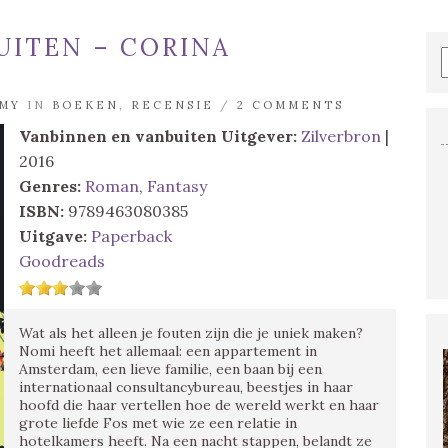
UITEN – CORINA
MY
IN
BOEKEN
,
RECENSIE
/
2 COMMENTS
Vanbinnen en vanbuiten
Uitgever:
Zilverbron
|
2016
Genres:
Roman
,
Fantasy
ISBN:
9789463080385
Uitgave:
Paperback
Goodreads
Wat als het alleen je fouten zijn die je uniek maken?
Nomi heeft het allemaal: een appartement in
Amsterdam, een lieve familie, een baan bij een
internationaal consultancybureau, beestjes in haar
hoofd die haar vertellen hoe de wereld werkt en haar
grote liefde Fos met wie ze een relatie in
hotelkamers heeft. Na een nacht stappen, belandt ze