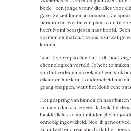
Vanbinnen en vanbuiten
gaat over Nomi –
boek – een jonge vrouw die alles voor elk
gave; ze ziet lijnen bij mensen. Die lijne
persoon in kwestie van plan is om te doe
heeft Nomi beestjes in haar hoofd. Geen 
vormen en maten. Tevens is er wat gebe
komen.
Laat ik vooropstellen dat ik dit boek er
chronologisch verteld. Je hebt te mak
van het verleden én ook nog een stuk bin
elkaar en hoe kon ik onderscheid maken i
graag snappen, want het klonk echt ont
Het gespring van binnen en naar buiten
zo nu en dan als te veel. Ik denk dat de 
haalde; ik las ze met minder plezier (on
onnodig ingewikkeld. Nee, ik genoot veel
zo ontzettend realistisch, dat het boek