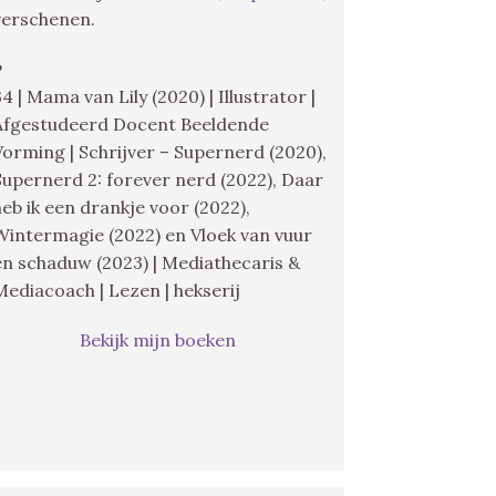
verschenen.
♥
34 | Mama van Lily (2020) | Illustrator |
Afgestudeerd Docent Beeldende
Vorming | Schrijver – Supernerd (2020),
Supernerd 2: forever nerd (2022), Daar
heb ik een drankje voor (2022),
Wintermagie (2022) en Vloek van vuur
en schaduw (2023) | Mediathecaris &
Mediacoach | Lezen | hekserij
Bekijk mijn boeken