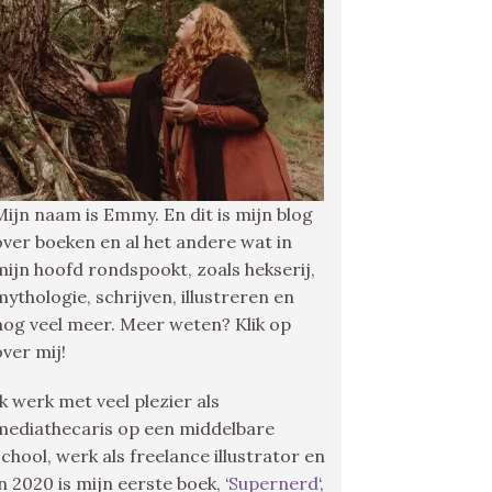
Mijn naam is Emmy. En dit is mijn blog
over boeken en al het andere wat in
mijn hoofd rondspookt, zoals hekserij,
mythologie, schrijven, illustreren en
nog veel meer. Meer weten? Klik op
over mij!
Ik werk met veel plezier als
mediathecaris op een middelbare
school, werk als freelance illustrator en
in 2020 is mijn eerste boek, ‘
Supernerd
‘,