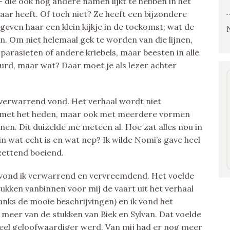
 die ook nog andere namen lijkt te hebben in het
aar heeft. Of toch niet? Ze heeft een bijzondere
n geven haar een klein kijkje in de toekomst; wat de
n. Om niet helemaal gek te worden van die lijnen,
parasieten of andere kriebels, maar beesten in alle
urd, maar wat? Daar moet je als lezer achter
g verwarrend vond. Het verhaal wordt niet
en met het heden, maar ook met meerdere vormen
nen. Dit duizelde me meteen al. Hoe zat alles nou in
n wat echt is en wat nep? Ik wilde Nomi’s gave heel
zettend boeiend.
 vond ik verwarrend en vervreemdend. Het voelde
stukken vanbinnen voor mij de vaart uit het verhaal
danks de mooie beschrijvingen) en ik vond het
 meer van de stukken van Biek en Sylvan. Dat voelde
 veel geloofwaardiger werd. Van mij had er nog meer