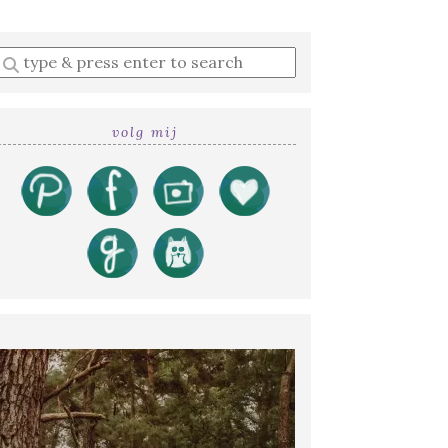
Enter
a
search
query
volg mij