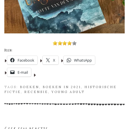
Delen:
Facebook
X
WhatsApp
E-mail
TAGS:
BOEKEN
,
BOEKEN IN 2021
,
HISTORISCHE
FICTIE
,
RECENSIE
,
YOUNG ADULT