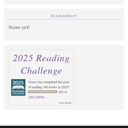
binnenkort
None yet!
2025 Reading
Challenge
Emmy
has completed her goal
of reading 100 books in 2025!
185 of
100 (100%)
view books