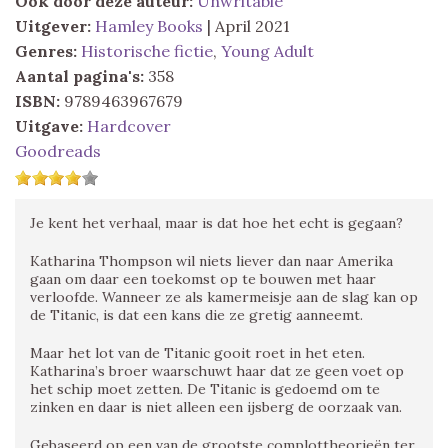
Ook door deze auteur:
Unwritable
Uitgever:
Hamley Books
| April 2021
Genres:
Historische fictie
,
Young Adult
Aantal pagina's:
358
ISBN:
9789463967679
Uitgave:
Hardcover
Goodreads
Je kent het verhaal, maar is dat hoe het echt is gegaan?
Katharina Thompson wil niets liever dan naar Amerika
gaan om daar een toekomst op te bouwen met haar
verloofde. Wanneer ze als kamermeisje aan de slag kan op
de Titanic, is dat een kans die ze gretig aanneemt.
Maar het lot van de Titanic gooit roet in het eten.
Katharina’s broer waarschuwt haar dat ze geen voet op
het schip moet zetten. De Titanic is gedoemd om te
zinken en daar is niet alleen een ijsberg de oorzaak van.
Gebaseerd op een van de grootste complottheorieën ter