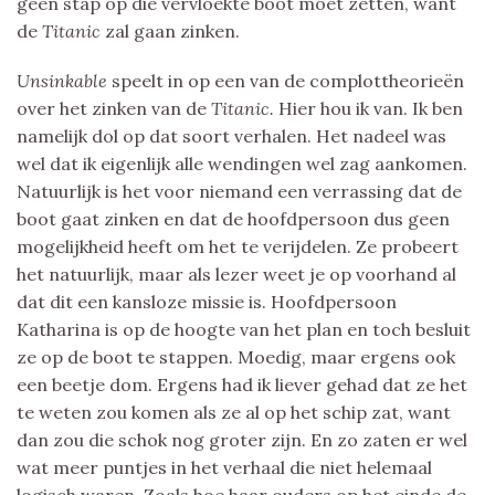
geen stap op die vervloekte boot moet zetten, want
de
Titanic
zal gaan zinken.
Unsinkable
speelt in op een van de complottheorieën
over het zinken van de
Titanic.
Hier hou ik van. Ik ben
namelijk dol op dat soort verhalen. Het nadeel was
wel dat ik eigenlijk alle wendingen wel zag aankomen.
Natuurlijk is het voor niemand een verrassing dat de
boot gaat zinken en dat de hoofdpersoon dus geen
mogelijkheid heeft om het te verijdelen. Ze probeert
het natuurlijk, maar als lezer weet je op voorhand al
dat dit een kansloze missie is. Hoofdpersoon
Katharina is op de hoogte van het plan en toch besluit
ze op de boot te stappen. Moedig, maar ergens ook
een beetje dom. Ergens had ik liever gehad dat ze het
te weten zou komen als ze al op het schip zat, want
dan zou die schok nog groter zijn. En zo zaten er wel
wat meer puntjes in het verhaal die niet helemaal
logisch waren. Zoals hoe haar ouders op het einde de