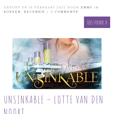
GEPOST OP 15 FEBRUARI 2022 DOOR
EMMY
IN
BOEKEN
,
RECENSIE
/
2 COMMENTS
Lees verder »
UNSINKABLE – LOTTE VAN DEN
NOORT