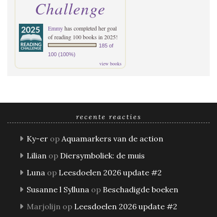
Challenge
Emmy
has completed her goal
of reading 100 books in 2025!
185 of
100 (100%)
view books
recente reacties
Ky-er
op
Aquamarkers van de action
Lilian
op
Diersymboliek: de muis
Luna
op
Leesdoelen 2026 update #2
Susanne l Sylluna
op
Beschadigde boeken
Marjolijn
op
Leesdoelen 2026 update #2