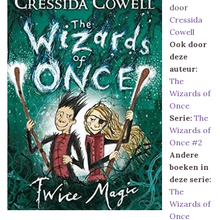
door
Cressida
Cowell
Ook door
deze
auteur:
The
Wizards of
Once
Serie:
The
Wizards of
Once #2
Andere
boeken in
deze serie:
The
Wizards of
Once