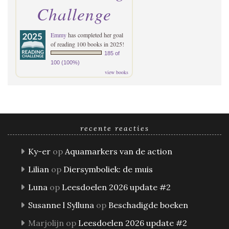
Challenge
Emmy
has completed her goal
of reading 100 books in 2025!
185 of
100 (100%)
view books
recente reacties
Ky-er
op
Aquamarkers van de action
Lilian
op
Diersymboliek: de muis
Luna
op
Leesdoelen 2026 update #2
Susanne l Sylluna
op
Beschadigde boeken
Marjolijn
op
Leesdoelen 2026 update #2