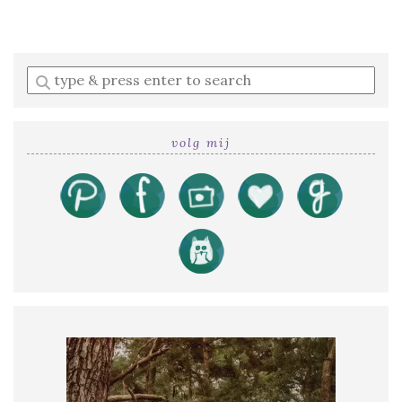
Enter
a
search
query
volg mij