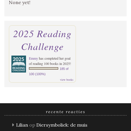
None yet!
2025 Reading
Challenge
Emmy
has completed her goal
of reading 100 books in 2025!
185 of
100 (100%)
view books
recente reacties
Lilian
op
Diersymboliek: de muis