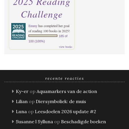
2025 Reading
Challenge
Emmy
has completed her goal
of reading 100 books in 2025!
185 of
100 (100%)
view books
recente reacties
Ky-er
op
Aquamarkers van de action
Lilian
op
Diersymboliek: de muis
Luna
op
Leesdoelen 2026 update #2
Susanne l Sylluna
op
Beschadigde boeken