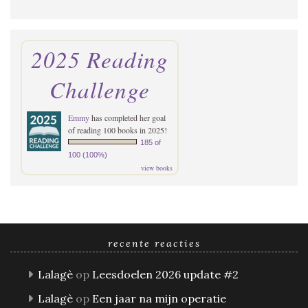
2025 Reading
Challenge
Emmy
has completed her goal
of reading 100 books in 2025!
185 of
100 (100%)
view books
recente reacties
Lalagè
op
Leesdoelen 2026 update #2
Lalagè
op
Een jaar na mijn operatie