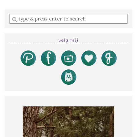
Enter
a
search
query
volg mij