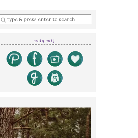
Enter
a
search
query
volg mij