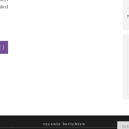
iled
r »
recente berichten