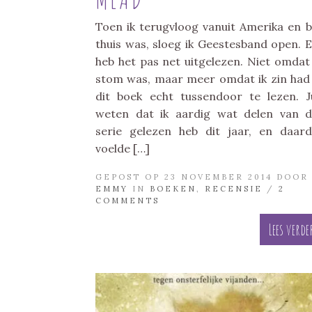
Toen ik terugvloog vanuit Amerika en b
thuis was, sloeg ik Geestesband open. E
heb het pas net uitgelezen. Niet omdat
stom was, maar meer omdat ik zin ha
dit boek echt tussendoor te lezen. Ju
weten dat ik aardig wat delen van 
serie gelezen heb dit jaar, en daar
voelde […]
GEPOST OP 23 NOVEMBER 2014 DOOR
EMMY
IN
BOEKEN
,
RECENSIE
/
2
COMMENTS
Lees verde