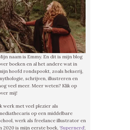
Mijn naam is Emmy. En dit is mijn blog
over boeken en al het andere wat in
mijn hoofd rondspookt, zoals hekserij,
mythologie, schrijven, illustreren en
nog veel meer. Meer weten? Klik op
over mij!
Ik werk met veel plezier als
mediathecaris op een middelbare
school, werk als freelance illustrator en
in 2020 is mijn eerste boek, ‘
Supernerd
‘,