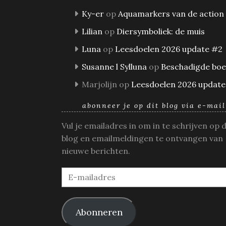
Ky-er
op
Aquamarkers van de action
Lilian
op
Diersymboliek: de muis
Luna
op
Leesdoelen 2026 update #2
Susanne l Sylluna
op
Beschadigde bo
Marjolijn
op
Leesdoelen 2026 update
abonneer je op dit blog via e-mail
Vul je emailadres in om in te schrijven op 
blog en emailmeldingen te ontvangen van
nieuwe berichten.
E-
mailadres
Abonneren