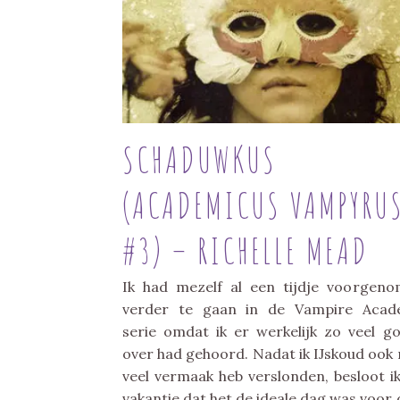
SCHADUWKUS
(ACADEMICUS VAMPYRU
#3) – RICHELLE MEAD
Ik had mezelf al een tijdje voorgen
verder te gaan in de Vampire Acad
serie omdat ik er werkelijk zo veel g
over had gehoord. Nadat ik IJskoud ook
veel vermaak heb verslonden, besloot i
vakantie dat het de ideale dag was voor 