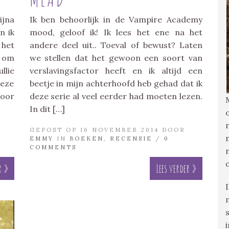
ijna
Ik ben behoorlijk in de Vampire Academy
n ik
mood, geloof ik! Ik lees het ene na het
 het
andere deel uit.. Toeval of bewust? Laten
d om
we stellen dat het gewoon een soort van
llie
verslavingsfactor heeft en ik altijd een
deze
beetje in mijn achterhoofd heb gehad dat ik
door
deze serie al veel eerder had moeten lezen.
In dit […]
GEPOST OP 16 NOVEMBER 2014 DOOR
EMMY
IN
BOEKEN
,
RECENSIE
/
0
COMMENTS
r »
Lees verder »