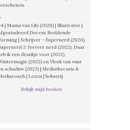
verschenen.
♥
34 | Mama van Lily (2020) | Illustrator |
Afgestudeerd Docent Beeldende
Vorming | Schrijver – Supernerd (2020),
Supernerd 2: forever nerd (2022), Daar
heb ik een drankje voor (2022),
Wintermagie (2022) en Vloek van vuur
en schaduw (2023) | Mediathecaris &
Mediacoach | Lezen | hekserij
Bekijk mijn boeken