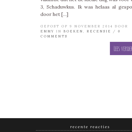
3, Schaduwkus. Ik was helaas al gespo
door het […]
GEPOST OP 9 NOVEMBER 2014 DOOR
EMMY
IN
BOEKEN
,
RECENSIE
/
0
COMMENTS
Lees verde
recente reacties