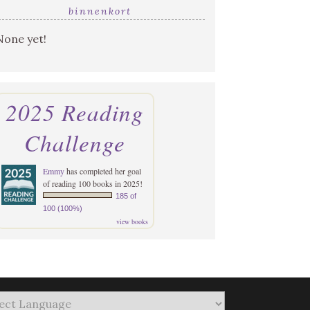
binnenkort
None yet!
2025 Reading
Challenge
Emmy
has completed her goal
of reading 100 books in 2025!
185 of
100 (100%)
view books