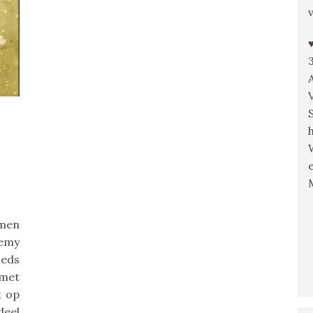
S
omen
emy
oeds
 met
k op
deel