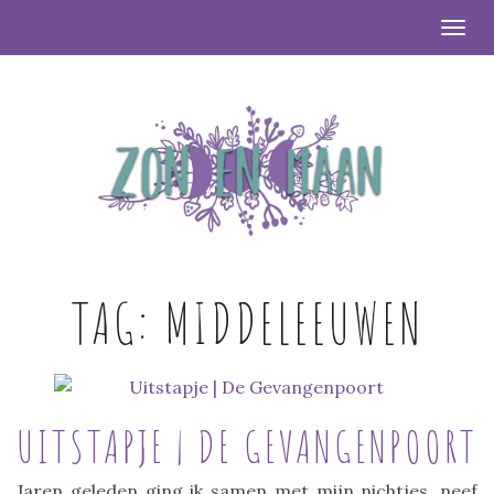
Togg
TAG:
MIDDELEEUWEN
UITSTAPJE | DE GEVANGENPOORT
Jaren geleden ging ik samen met mijn nichtjes, neef