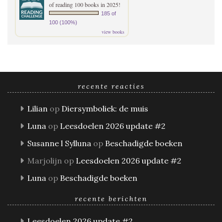
of reading 100 books in 2025!
185 of
100 (100%)
view books
recente reacties
Lilian
op
Diersymboliek: de muis
Luna
op
Leesdoelen 2026 update #2
Susanne l Sylluna
op
Beschadigde boeken
Marjolijn
op
Leesdoelen 2026 update #2
Luna
op
Beschadigde boeken
recente berichten
Leesdoelen 2026 update #2