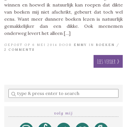
winnen en hoewel ik natuurlijk kan roepen dat dikte
van boeken mij niet afschrikt, gebeurt dat toch wel
eens. Want meer dunnere boeken lezen is natuurlijk
gemakkelijker dan een dikke. Ook meenemen
onderweg levert het alleen […]
GEPOST OP 6 MEI 2014 DOOR
EMMY
IN
BOEKEN
/
2 COMMENTS
Lees verder »
Enter
a
search
query
volg mij