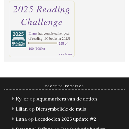
2025 Reading
Challenge
Emmy
has completed her goal
of reading 100 books in 2025!
185 of
100 (100%)
view books
recente reacties
Ky-er
op
Aquamarkers van de action
Lilian
op
Diersymboliek: de muis
Luna
op
Leesdoelen 2026 update #2
Susanne l Sylluna
op
Beschadigde boeken