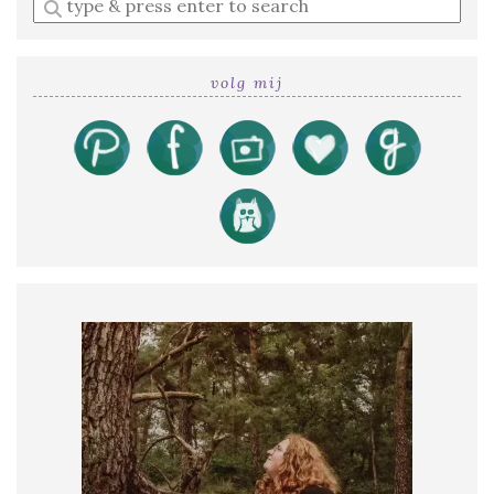
Enter
a
search
query
volg mij