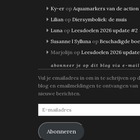
Ky-er
op
Aquamarkers van de action
Lilian
op
Diersymboliek: de muis
Luna
op
Leesdoelen 2026 update #2
Susanne l Sylluna
op
Beschadigde bo
Marjolijn
op
Leesdoelen 2026 update
abonneer je op dit blog via e-mail
Vul je emailadres in om in te schrijven op 
blog en emailmeldingen te ontvangen van
nieuwe berichten.
E-
mailadres
Abonneren