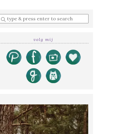
Enter
a
search
query
volg mij