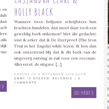
HOLLY BLACK
t en
ult
 dan
Wanneer twee briljante schrijfsters hun
lach
krachten bundelen, dan moet daar toch een
ders
geweldig boek uitkomen? Met die gedachte
ails
wist ik zeker dat ik De IJzerproef (The Iron
lijk
Trial in het Engels) wilde lezen. Ik ben dan
arme
ook ontzettend blij dat ik dit boek van de
uitgeverij ontving in ruil voor een recensie.
Allereerst: de uitgave. […]
GEPOST OP 8 NOVEMBER 2014 DOOR
EMMY
IN
BOEKEN
,
RECENSIE
/
8
COMMENTS
r »
Lees verder »