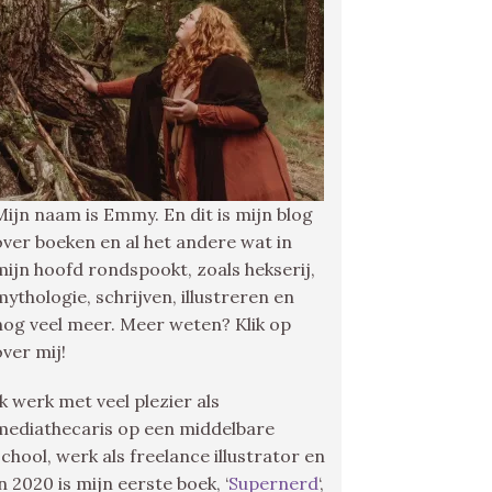
Mijn naam is Emmy. En dit is mijn blog
over boeken en al het andere wat in
mijn hoofd rondspookt, zoals hekserij,
mythologie, schrijven, illustreren en
nog veel meer. Meer weten? Klik op
over mij!
Ik werk met veel plezier als
mediathecaris op een middelbare
school, werk als freelance illustrator en
in 2020 is mijn eerste boek, ‘
Supernerd
‘,