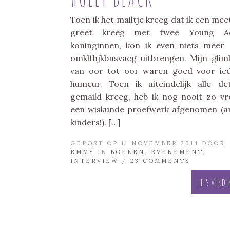
Toen ik het mailtje kreeg dat ik een mee
greet kreeg met twee Young Ad
koninginnen, kon ik even niets meer
omklfhjkbnsvacg uitbrengen. Mijn glim
van oor tot oor waren goed voor ie
humeur. Toen ik uiteindelijk alle det
gemaild kreeg, heb ik nog nooit zo vro
een wiskunde proefwerk afgenomen (
kinders!). […]
GEPOST OP 11 NOVEMBER 2014 DOOR
EMMY
IN
BOEKEN
,
EVENEMENT
,
INTERVIEW
/
23 COMMENTS
Lees verde