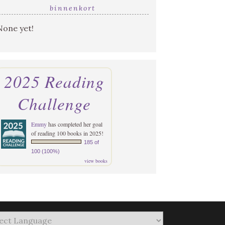
binnenkort
None yet!
2025 Reading
Challenge
Emmy
has completed her goal
of reading 100 books in 2025!
185 of
100 (100%)
view books