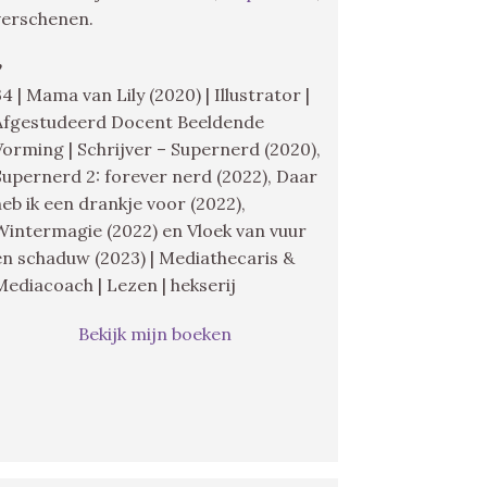
verschenen.
♥
34 | Mama van Lily (2020) | Illustrator |
Afgestudeerd Docent Beeldende
Vorming | Schrijver – Supernerd (2020),
Supernerd 2: forever nerd (2022), Daar
heb ik een drankje voor (2022),
Wintermagie (2022) en Vloek van vuur
en schaduw (2023) | Mediathecaris &
Mediacoach | Lezen | hekserij
Bekijk mijn boeken