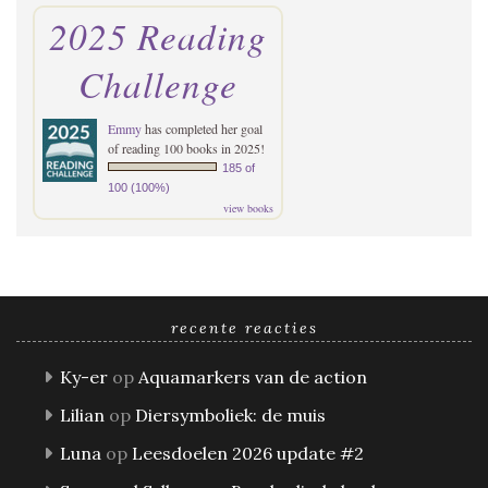
2025 Reading
Challenge
Emmy
has completed her goal
of reading 100 books in 2025!
185 of
100 (100%)
view books
recente reacties
Ky-er
op
Aquamarkers van de action
Lilian
op
Diersymboliek: de muis
Luna
op
Leesdoelen 2026 update #2