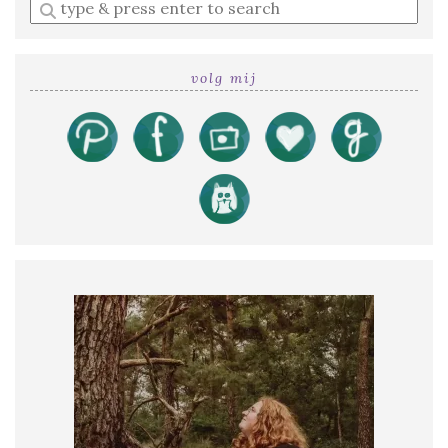
Enter
a
search
query
volg mij